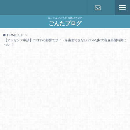
エンジニアごんたの雑記ブログ
お問い合わ
ごんたブログ
HOME
IT
せ
【アドセンス申請】コロナの影響でサイトを審査できない？Googleの審査再開時期に
ついて