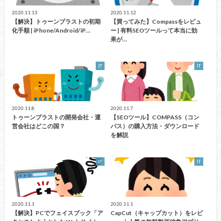
2020.11.13
2020.11.12
【解決】トゥーンブラストの初期
【買ってみた】Compassをレビュ
化手順 | iPhone/Android/iP…
ー | 有料SEOツールって本当に効
果が…
IT
IT
2020.11.8
2020.11.7
トゥーンブラストの開発会社・運
【SEOツール】COMPASS（コン
営会社はどこの国？
パス）の購入方法・ダウンロード
を解説
IT
IT
2020.11.1
2020.11.1
【解決】PCでフェイスブック「ア
CapCut（キャップカット）をレビ