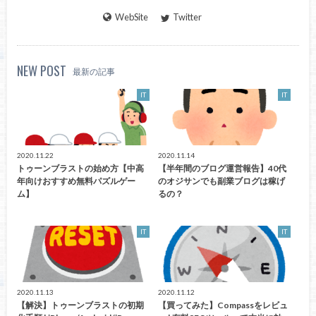
WebSite
Twitter
NEW POST
最新の記事
IT
IT
2020.11.22
2020.11.14
トゥーンブラストの始め方【中高
【半年間のブログ運営報告】40代
年向けおすすめ無料パズルゲー
のオジサンでも副業ブログは稼げ
ム】
るの？
IT
IT
2020.11.13
2020.11.12
【解決】トゥーンブラストの初期
【買ってみた】Compassをレビュ