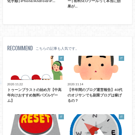
化手順 | iPhone/Android/iP…
ー | 有料SEOツールって本当に効
果が…
RECOMMEND
こちらの記事も人気です。
IT
IT
2020.11.22
2020.11.14
トゥーンブラストの始め方【中高
【半年間のブログ運営報告】40代
年向けおすすめ無料パズルゲー
のオジサンでも副業ブログは稼げ
ム】
るの？
IT
IT