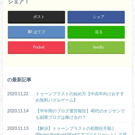
シェア！
ポスト
シェア
はてブ
送る
Pocket
feedly
の最新記事
2020.11.22
トゥーンブラストの始め方【中高年向けおすす
め無料パズルゲーム】
2020.11.14
【半年間のブログ運営報告】40代のオジサンで
も副業ブログは稼げるの？
2020.11.13
【解決】トゥーンブラストの初期化手順 |
iPhone/Android/iPadでアプリをリセットして最