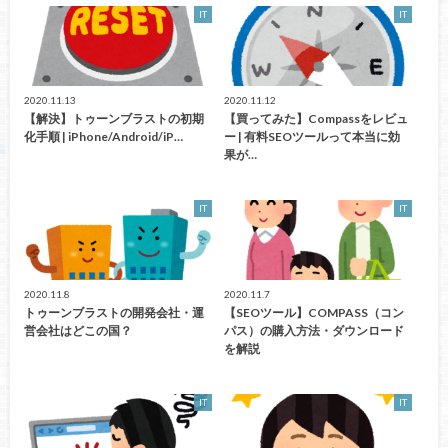
IT
IT
2020.11.13
2020.11.12
【解決】トゥーンブラストの初期
【買ってみた】Compassをレビュ
化手順 | iPhone/Android/iP…
ー | 有料SEOツールって本当に効
果が…
IT
IT
2020.11.8
2020.11.7
トゥーンブラストの開発会社・運
【SEOツール】COMPASS（コン
営会社はどこの国？
パス）の購入方法・ダウンロード
を解説
IT
IT