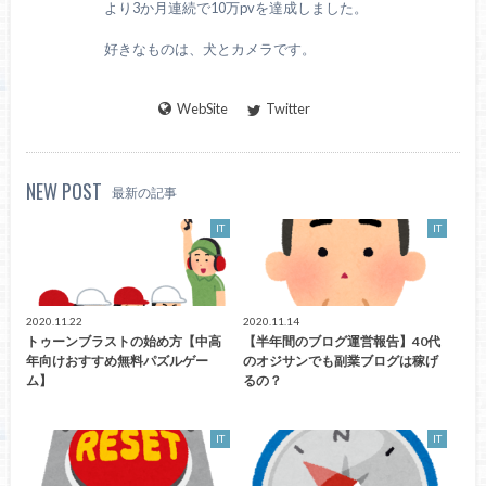
より3か月連続で10万pvを達成しました。
好きなものは、犬とカメラです。
WebSite
Twitter
NEW POST
最新の記事
IT
IT
2020.11.22
2020.11.14
トゥーンブラストの始め方【中高
【半年間のブログ運営報告】40代
年向けおすすめ無料パズルゲー
のオジサンでも副業ブログは稼げ
ム】
るの？
IT
IT