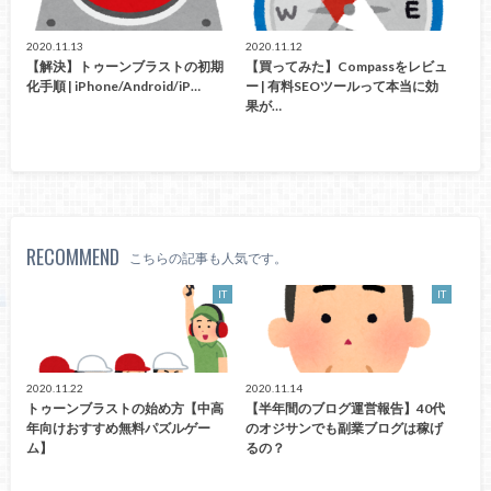
2020.11.13
2020.11.12
【解決】トゥーンブラストの初期
【買ってみた】Compassをレビュ
化手順 | iPhone/Android/iP…
ー | 有料SEOツールって本当に効
果が…
RECOMMEND
こちらの記事も人気です。
IT
IT
2020.11.22
2020.11.14
トゥーンブラストの始め方【中高
【半年間のブログ運営報告】40代
年向けおすすめ無料パズルゲー
のオジサンでも副業ブログは稼げ
ム】
るの？