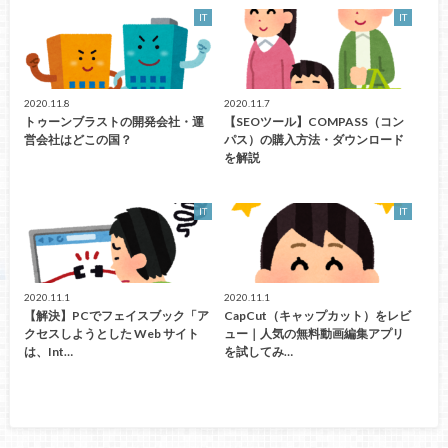
IT
IT
2020.11.8
2020.11.7
トゥーンブラストの開発会社・運
【SEOツール】COMPASS（コン
営会社はどこの国？
パス）の購入方法・ダウンロード
を解説
IT
IT
2020.11.1
2020.11.1
【解決】PCでフェイスブック「ア
CapCut（キャップカット）をレビ
クセスしようとした Web サイト
ュー｜人気の無料動画編集アプリ
は、Int…
を試してみ…