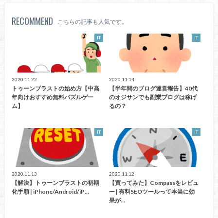
RECOMMEND
こちらの記事も人気です。
IT
IT
2020.11.22
2020.11.14
トゥーンブラストの始め方【中高
【半年間のブログ運営報告】40代
年向けおすすめ無料パズルゲー
のオジサンでも副業ブログは稼げ
ム】
るの？
IT
IT
2020.11.13
2020.11.12
【解決】トゥーンブラストの初期
【買ってみた】Compassをレビュ
化手順 | iPhone/Android/iP…
ー | 有料SEOツールって本当に効
果が…