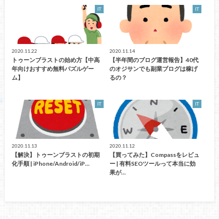
IT
IT
2020.11.22
2020.11.14
トゥーンブラストの始め方【中高
【半年間のブログ運営報告】40代
年向けおすすめ無料パズルゲー
のオジサンでも副業ブログは稼げ
ム】
るの？
IT
IT
2020.11.13
2020.11.12
【解決】トゥーンブラストの初期
【買ってみた】Compassをレビュ
化手順 | iPhone/Android/iP…
ー | 有料SEOツールって本当に効
果が…