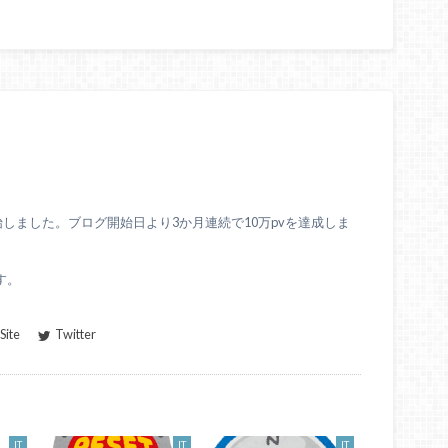
始しました。ブログ開始日より3か月連続で10万pvを達成しま
す。
ite
Twitter
IT
IT
IT