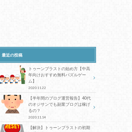
最近の投稿
トゥーンブラストの始め方【中高
年向けおすすめ無料パズルゲー
ム】
2020.11.22
【半年間のブログ運営報告】40代
のオジサンでも副業ブログは稼げ
るの？
2020.11.14
【解決】トゥーンブラストの初期