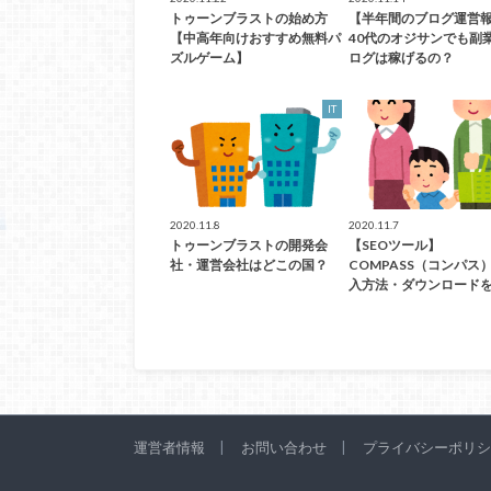
トゥーンブラストの始め方
【半年間のブログ運営
【中高年向けおすすめ無料パ
40代のオジサンでも副
ズルゲーム】
ログは稼げるの？
IT
2020.11.8
2020.11.7
トゥーンブラストの開発会
【SEOツール】
社・運営会社はどこの国？
COMPASS（コンパス
入方法・ダウンロード
運営者情報
お問い合わせ
プライバシーポリシ