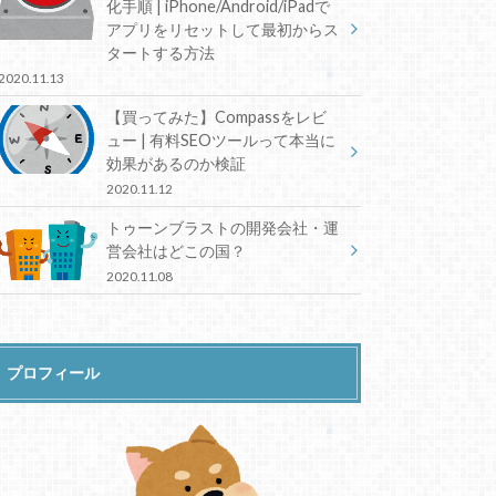
化手順 | iPhone/Android/iPadで
アプリをリセットして最初からス
タートする方法
2020.11.13
【買ってみた】Compassをレビ
ュー | 有料SEOツールって本当に
効果があるのか検証
2020.11.12
トゥーンブラストの開発会社・運
営会社はどこの国？
2020.11.08
プロフィール