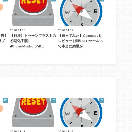
2020.11.13
2020.11.12
報告】
【解決】トゥーンブラストの
【買ってみた】Compassを
業ブ
初期化手順 |
レビュー | 有料SEOツールっ
iPhone/Android/iP…
て本当に効果が…
IT
IT
IT
2020.11.13
2020.11.12