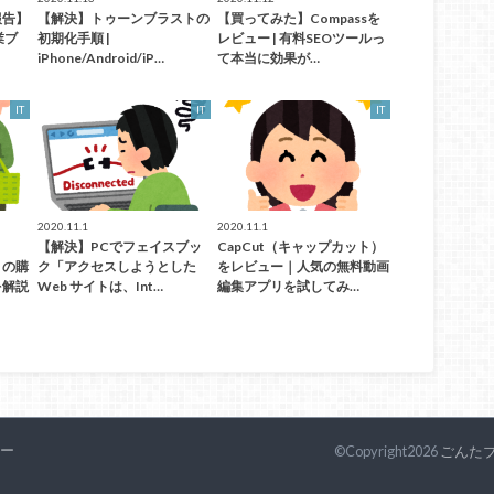
報告】
【解決】トゥーンブラストの
【買ってみた】Compassを
業ブ
初期化手順 |
レビュー | 有料SEOツールっ
iPhone/Android/iP…
て本当に効果が…
IT
IT
IT
2020.11.1
2020.11.1
【解決】PCでフェイスブッ
CapCut（キャップカット）
）の購
ク「アクセスしようとした
をレビュー｜人気の無料動画
を解説
Web サイトは、Int…
編集アプリを試してみ…
ー
©Copyright2026
ごんた