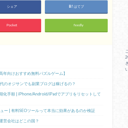
シェア
はてブ
Pocket
feedly
高年向けおすすめ無料パズルゲーム】
0代のオジサンでも副業ブログは稼げるの？
 | iPhone/Android/iPadでアプリをリセットして
ビュー | 有料SEOツールって本当に効果があるのか検証
運営会社はどこの国？