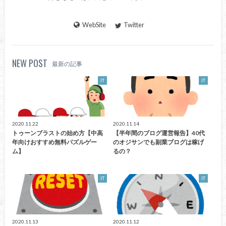
WebSite
Twitter
NEW POST
最新の記事
IT
IT
2020.11.22
2020.11.14
トゥーンブラストの始め方【中高
【半年間のブログ運営報告】40代
年向けおすすめ無料パズルゲー
のオジサンでも副業ブログは稼げ
ム】
るの？
IT
IT
2020.11.13
2020.11.12