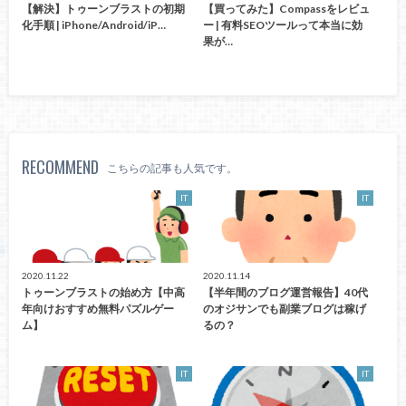
【解決】トゥーンブラストの初期
【買ってみた】Compassをレビュ
化手順 | iPhone/Android/iP…
ー | 有料SEOツールって本当に効
果が…
RECOMMEND
こちらの記事も人気です。
IT
IT
2020.11.22
2020.11.14
トゥーンブラストの始め方【中高
【半年間のブログ運営報告】40代
年向けおすすめ無料パズルゲー
のオジサンでも副業ブログは稼げ
ム】
るの？
IT
IT