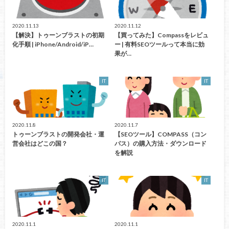
2020.11.13
2020.11.12
【解決】トゥーンブラストの初期
【買ってみた】Compassをレビュ
化手順 | iPhone/Android/iP…
ー | 有料SEOツールって本当に効
果が…
IT
IT
2020.11.8
2020.11.7
トゥーンブラストの開発会社・運
【SEOツール】COMPASS（コン
営会社はどこの国？
パス）の購入方法・ダウンロード
を解説
IT
IT
2020.11.1
2020.11.1