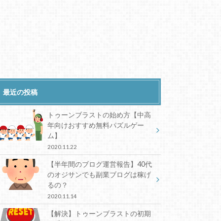
最近の投稿
トゥーンブラストの始め方【中高
年向けおすすめ無料パズルゲー
ム】
2020.11.22
【半年間のブログ運営報告】40代
のオジサンでも副業ブログは稼げ
るの？
2020.11.14
【解決】トゥーンブラストの初期