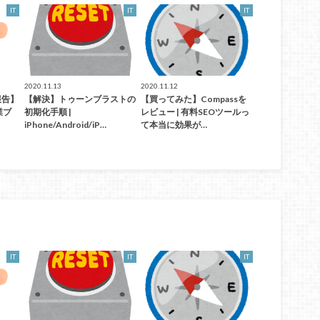
IT
IT
IT
2020.11.13
2020.11.12
報告】
【解決】トゥーンブラストの
【買ってみた】Compassを
業ブ
初期化手順 |
レビュー | 有料SEOツールっ
iPhone/Android/iP…
て本当に効果が…
IT
IT
IT