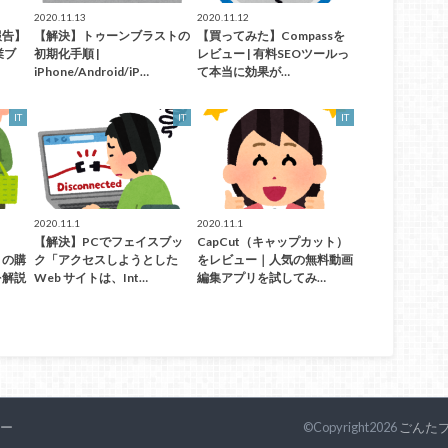
2020.11.13
2020.11.12
報告】
【解決】トゥーンブラストの
【買ってみた】Compassを
業ブ
初期化手順 |
レビュー | 有料SEOツールっ
iPhone/Android/iP…
て本当に効果が…
IT
IT
IT
2020.11.1
2020.11.1
【解決】PCでフェイスブッ
CapCut（キャップカット）
）の購
ク「アクセスしようとした
をレビュー｜人気の無料動画
を解説
Web サイトは、Int…
編集アプリを試してみ…
ー
©Copyright2026
ごんた