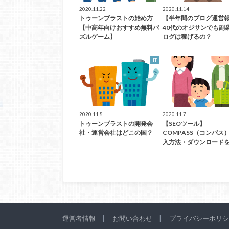
2020.11.22
2020.11.14
トゥーンブラストの始め方
【半年間のブログ運営
【中高年向けおすすめ無料パ
40代のオジサンでも副
ズルゲーム】
ログは稼げるの？
IT
2020.11.8
2020.11.7
トゥーンブラストの開発会
【SEOツール】
社・運営会社はどこの国？
COMPASS（コンパス
入方法・ダウンロード
運営者情報
お問い合わせ
プライバシーポリシ