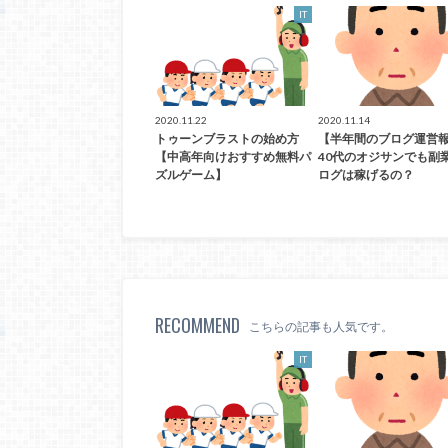
IT
2020.11.22
2020.11.14
トゥーンブラストの始め方
【半年間のブログ運営
【中高年向けおすすめ無料パ
40代のオジサンでも副
ズルゲーム】
ログは稼げるの？
RECOMMEND
こちらの記事も人気です。
IT