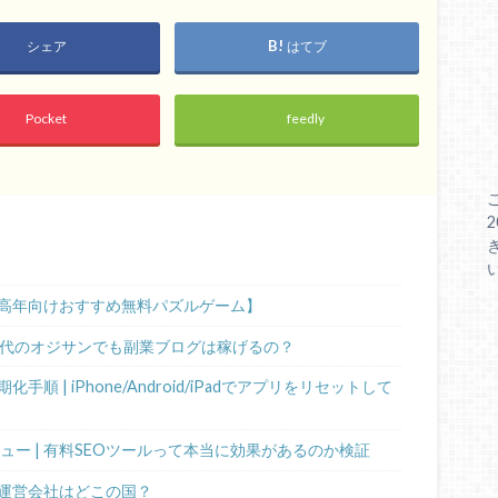
シェア
はてブ
Pocket
feedly
高年向けおすすめ無料パズルゲーム】
0代のオジサンでも副業ブログは稼げるの？
 | iPhone/Android/iPadでアプリをリセットして
ビュー | 有料SEOツールって本当に効果があるのか検証
運営会社はどこの国？