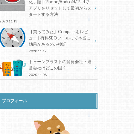
化手順 | iPhone/Android/iPadで
アプリをリセットして最初からス
タートする方法
2020.11.13
【買ってみた】Compassをレビ
ュー | 有料SEOツールって本当に
効果があるのか検証
2020.11.12
トゥーンブラストの開発会社・運
営会社はどこの国？
2020.11.08
プロフィール