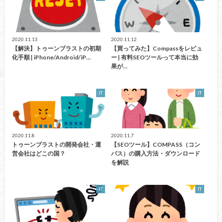
2020.11.13
2020.11.12
【解決】トゥーンブラストの初期
【買ってみた】Compassをレビュ
化手順 | iPhone/Android/iP…
ー | 有料SEOツールって本当に効
果が…
IT
IT
2020.11.8
2020.11.7
トゥーンブラストの開発会社・運
【SEOツール】COMPASS（コン
営会社はどこの国？
パス）の購入方法・ダウンロード
を解説
IT
IT