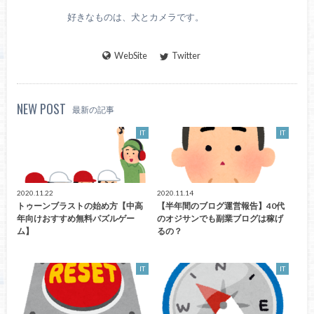
好きなものは、犬とカメラです。
WebSite
Twitter
NEW POST
最新の記事
IT
IT
2020.11.22
2020.11.14
トゥーンブラストの始め方【中高
【半年間のブログ運営報告】40代
年向けおすすめ無料パズルゲー
のオジサンでも副業ブログは稼げ
ム】
るの？
IT
IT