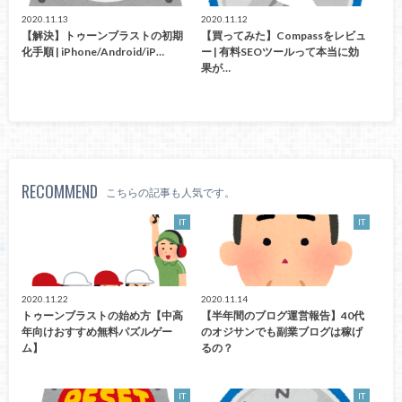
2020.11.13
2020.11.12
【解決】トゥーンブラストの初期
【買ってみた】Compassをレビュ
化手順 | iPhone/Android/iP…
ー | 有料SEOツールって本当に効
果が…
RECOMMEND
こちらの記事も人気です。
IT
IT
2020.11.22
2020.11.14
トゥーンブラストの始め方【中高
【半年間のブログ運営報告】40代
年向けおすすめ無料パズルゲー
のオジサンでも副業ブログは稼げ
ム】
るの？
IT
IT