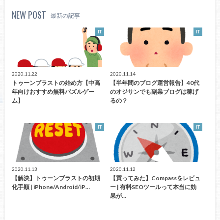
NEW POST
最新の記事
IT
IT
2020.11.22
2020.11.14
トゥーンブラストの始め方【中高
【半年間のブログ運営報告】40代
年向けおすすめ無料パズルゲー
のオジサンでも副業ブログは稼げ
ム】
るの？
IT
IT
2020.11.13
2020.11.12
【解決】トゥーンブラストの初期
【買ってみた】Compassをレビュ
化手順 | iPhone/Android/iP…
ー | 有料SEOツールって本当に効
果が…