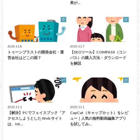
果が…
IT
IT
2020.11.8
2020.11.7
トゥーンブラストの開発会社・運
【SEOツール】COMPASS（コン
営会社はどこの国？
パス）の購入方法・ダウンロード
を解説
IT
IT
2020.11.1
2020.11.1
【解決】PCでフェイスブック「ア
CapCut（キャップカット）をレビ
クセスしようとした Web サイト
ュー｜人気の無料動画編集アプリ
は、Int…
を試してみ…