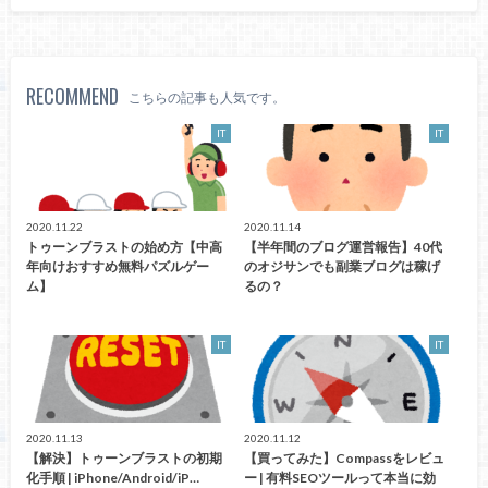
RECOMMEND
こちらの記事も人気です。
IT
IT
2020.11.22
2020.11.14
トゥーンブラストの始め方【中高
【半年間のブログ運営報告】40代
年向けおすすめ無料パズルゲー
のオジサンでも副業ブログは稼げ
ム】
るの？
IT
IT
2020.11.13
2020.11.12
【解決】トゥーンブラストの初期
【買ってみた】Compassをレビュ
化手順 | iPhone/Android/iP…
ー | 有料SEOツールって本当に効