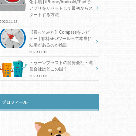
化手順 | iPhone/Android/iPadで
アプリをリセットして最初からス
タートする方法
2020.11.13
【買ってみた】Compassをレビ
ュー | 有料SEOツールって本当に
効果があるのか検証
2020.11.12
トゥーンブラストの開発会社・運
営会社はどこの国？
2020.11.08
プロフィール