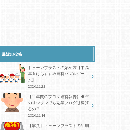
最近の投稿
トゥーンブラストの始め方【中高
年向けおすすめ無料パズルゲー
ム】
2020.11.22
【半年間のブログ運営報告】40代
のオジサンでも副業ブログは稼げ
るの？
2020.11.14
【解決】トゥーンブラストの初期