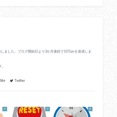
始しました。ブログ開始日より3か月連続で10万pvを達成しま
す。
ite
Twitter
IT
IT
IT