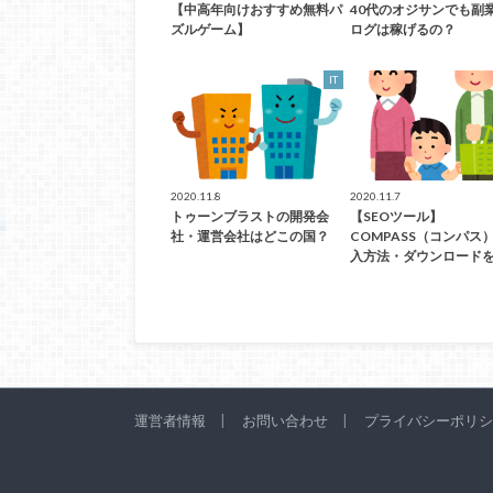
【中高年向けおすすめ無料パ
40代のオジサンでも副
ズルゲーム】
ログは稼げるの？
IT
2020.11.8
2020.11.7
トゥーンブラストの開発会
【SEOツール】
社・運営会社はどこの国？
COMPASS（コンパス
入方法・ダウンロード
運営者情報
お問い合わせ
プライバシーポリシ