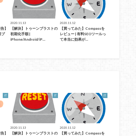
2020.11.13
2020.11.12
報告】
【解決】トゥーンブラストの
【買ってみた】Compassを
業ブ
初期化手順 |
レビュー | 有料SEOツールっ
iPhone/Android/iP…
て本当に効果が…
IT
IT
IT
2020.11.13
2020.11.12
報告】
【解決】トゥーンブラストの
【買ってみた】Compassを