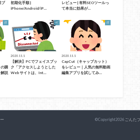
業ブ
初期化手順 |
レビュー | 有料SEOツールっ
iPhone/Android/iP…
て本当に効果が…
IT
IT
IT
2020.11.1
2020.11.1
【解決】PCでフェイスブッ
CapCut（キャップカット）
）の購
ク「アクセスしようとした
をレビュー｜人気の無料動画
を解説
Web サイトは、Int…
編集アプリを試してみ…
ー
©Copyright2026
ごんた