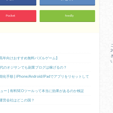
Pocket
feedly
高年向けおすすめ無料パズルゲーム】
0代のオジサンでも副業ブログは稼げるの？
 | iPhone/Android/iPadでアプリをリセットして
ビュー | 有料SEOツールって本当に効果があるのか検証
運営会社はどこの国？