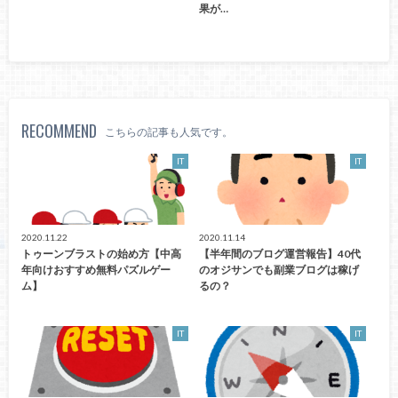
果が…
RECOMMEND
こちらの記事も人気です。
IT
IT
2020.11.22
2020.11.14
トゥーンブラストの始め方【中高
【半年間のブログ運営報告】40代
年向けおすすめ無料パズルゲー
のオジサンでも副業ブログは稼げ
ム】
るの？
IT
IT