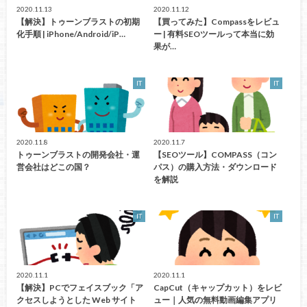
2020.11.13
2020.11.12
【解決】トゥーンブラストの初期
【買ってみた】Compassをレビュ
化手順 | iPhone/Android/iP…
ー | 有料SEOツールって本当に効
果が…
IT
IT
2020.11.8
2020.11.7
トゥーンブラストの開発会社・運
【SEOツール】COMPASS（コン
営会社はどこの国？
パス）の購入方法・ダウンロード
を解説
IT
IT
2020.11.1
2020.11.1
【解決】PCでフェイスブック「ア
CapCut（キャップカット）をレビ
クセスしようとした Web サイト
ュー｜人気の無料動画編集アプリ