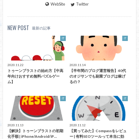
WebSite
Twitter
NEW POST
最新の記事
IT
IT
2020.11.22
2020.11.14
トゥーンブラストの始め方【中高
【半年間のブログ運営報告】40代
年向けおすすめ無料パズルゲー
のオジサンでも副業ブログは稼げ
ム】
るの？
IT
IT
2020.11.13
2020.11.12
【解決】トゥーンブラストの初期
【買ってみた】Compassをレビュ
化手順 | iPhone/Android/iP…
ー | 有料SEOツールって本当に効