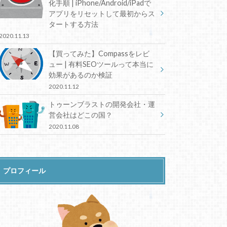
化手順 | iPhone/Android/iPadで
アプリをリセットして最初からス
タートする方法
2020.11.13
【買ってみた】Compassをレビ
ュー | 有料SEOツールって本当に
効果があるのか検証
2020.11.12
トゥーンブラストの開発会社・運
営会社はどこの国？
2020.11.08
プロフィール