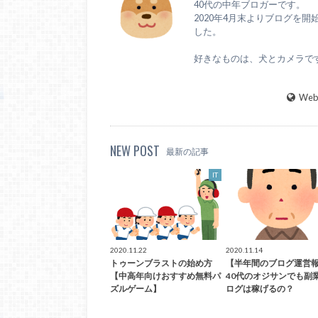
40代の中年ブロガーです。
2020年4月末よりブログを開
した。
好きなものは、犬とカメラで
WebS
NEW POST
最新の記事
IT
2020.11.22
2020.11.14
トゥーンブラストの始め方
【半年間のブログ運営
【中高年向けおすすめ無料パ
40代のオジサンでも副
ズルゲーム】
ログは稼げるの？