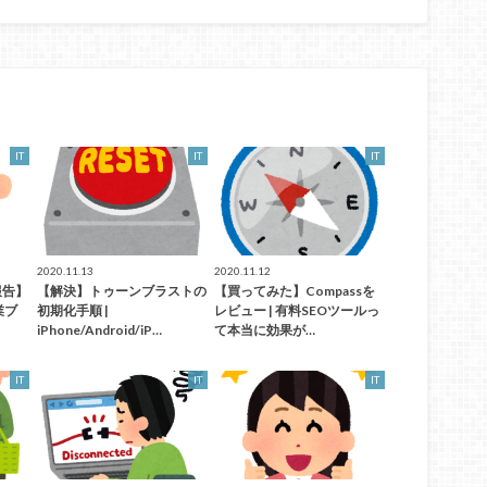
IT
IT
IT
2020.11.13
2020.11.12
報告】
【解決】トゥーンブラストの
【買ってみた】Compassを
業ブ
初期化手順 |
レビュー | 有料SEOツールっ
iPhone/Android/iP…
て本当に効果が…
IT
IT
IT