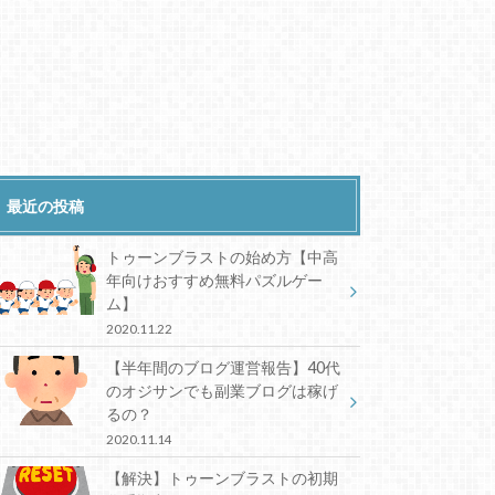
最近の投稿
トゥーンブラストの始め方【中高
年向けおすすめ無料パズルゲー
ム】
2020.11.22
【半年間のブログ運営報告】40代
のオジサンでも副業ブログは稼げ
るの？
2020.11.14
【解決】トゥーンブラストの初期