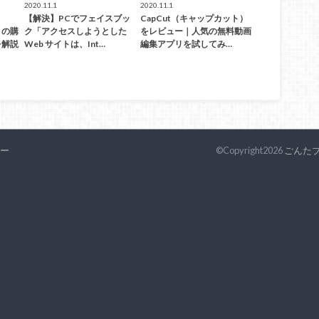
2020.11.1
2020.11.1
【解決】PCでフェイスブッ
CapCut（キャップカット）
）の購
ク「アクセスしようとした
をレビュー｜人気の無料動画
を解説
Web サイトは、Int…
編集アプリを試してみ…
ー
©Copyright2026
ごんた