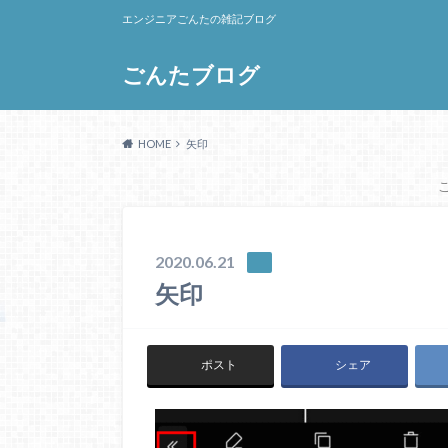
エンジニアごんたの雑記ブログ
ごんたブログ
HOME
矢印
2020.06.21
矢印
ポスト
シェア