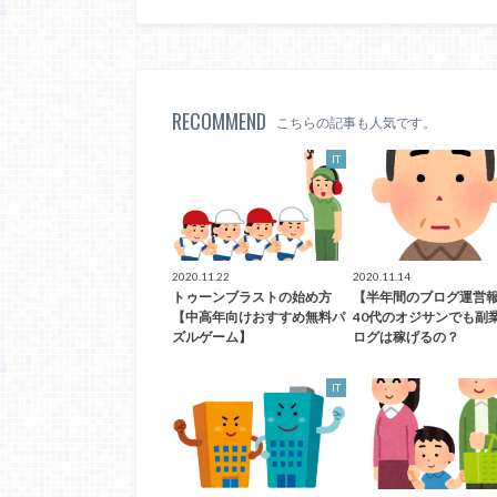
RECOMMEND
こちらの記事も人気です。
IT
2020.11.22
2020.11.14
トゥーンブラストの始め方
【半年間のブログ運営
【中高年向けおすすめ無料パ
40代のオジサンでも副
ズルゲーム】
ログは稼げるの？
IT