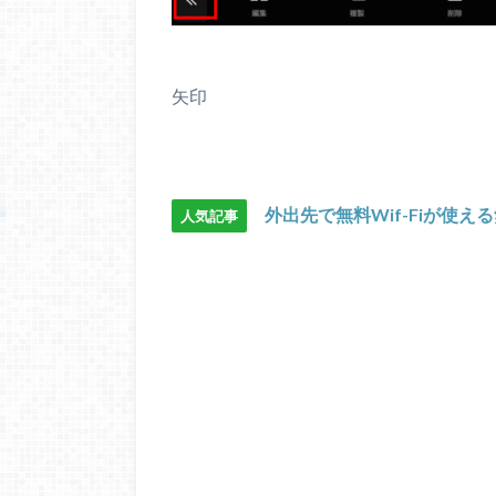
矢印
外出先で無料Wif-Fiが使え
人気記事