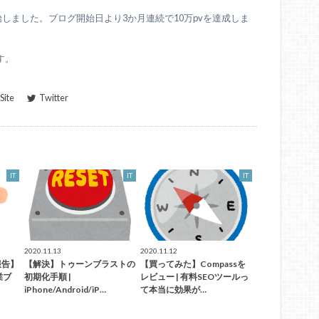
始しました。ブログ開始日より3か月連続で10万pvを達成しま
す。
ite
Twitter
IT
IT
IT
2020.11.13
2020.11.12
報告】
【解決】トゥーンブラストの
【買ってみた】Compassを
業ブ
初期化手順 |
レビュー | 有料SEOツールっ
iPhone/Android/iP…
て本当に効果が…