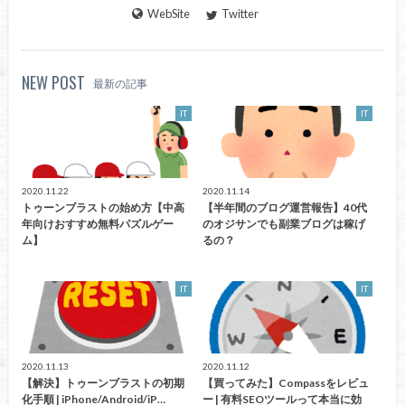
WebSite
Twitter
NEW POST
最新の記事
IT
IT
2020.11.22
2020.11.14
トゥーンブラストの始め方【中高
【半年間のブログ運営報告】40代
年向けおすすめ無料パズルゲー
のオジサンでも副業ブログは稼げ
ム】
るの？
IT
IT
2020.11.13
2020.11.12
【解決】トゥーンブラストの初期
【買ってみた】Compassをレビュ
化手順 | iPhone/Android/iP…
ー | 有料SEOツールって本当に効