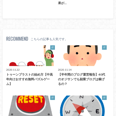
果が…
RECOMMEND
こちらの記事も人気です。
IT
IT
2020.11.22
2020.11.14
トゥーンブラストの始め方【中高
【半年間のブログ運営報告】40代
年向けおすすめ無料パズルゲー
のオジサンでも副業ブログは稼げ
ム】
るの？
IT
IT