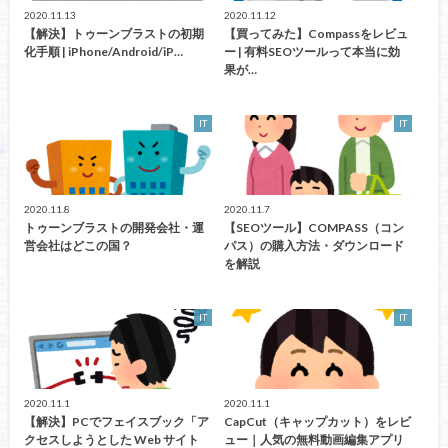
2020.11.13
2020.11.12
【解決】トゥーンブラストの初期
【買ってみた】Compassをレビュ
化手順 | iPhone/Android/iP…
ー | 有料SEOツールって本当に効
果が…
IT
IT
2020.11.8
2020.11.7
トゥーンブラストの開発会社・運
【SEOツール】COMPASS（コン
営会社はどこの国？
パス）の購入方法・ダウンロード
を解説
IT
IT
2020.11.1
2020.11.1
【解決】PCでフェイスブック「ア
CapCut（キャップカット）をレビ
クセスしようとした Web サイト
ュー｜人気の無料動画編集アプリ