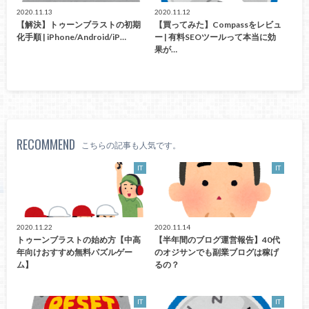
2020.11.13
2020.11.12
【解決】トゥーンブラストの初期
【買ってみた】Compassをレビュ
化手順 | iPhone/Android/iP…
ー | 有料SEOツールって本当に効
果が…
RECOMMEND
こちらの記事も人気です。
IT
IT
2020.11.22
2020.11.14
トゥーンブラストの始め方【中高
【半年間のブログ運営報告】40代
年向けおすすめ無料パズルゲー
のオジサンでも副業ブログは稼げ
ム】
るの？
IT
IT