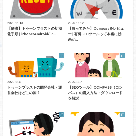
2020.11.13
2020.11.12
【解決】トゥーンブラストの初期
【買ってみた】Compassをレビュ
化手順 | iPhone/Android/iP…
ー | 有料SEOツールって本当に効
果が…
IT
IT
2020.11.8
2020.11.7
トゥーンブラストの開発会社・運
【SEOツール】COMPASS（コン
営会社はどこの国？
パス）の購入方法・ダウンロード
を解説
IT
IT