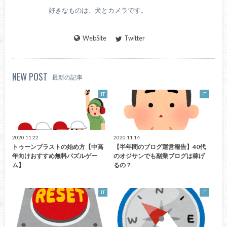
好きなものは、犬とカメラです。
WebSite
Twitter
NEW POST
最新の記事
IT
IT
2020.11.22
2020.11.14
トゥーンブラストの始め方【中高
【半年間のブログ運営報告】40代
年向けおすすめ無料パズルゲー
のオジサンでも副業ブログは稼げ
ム】
るの？
IT
IT