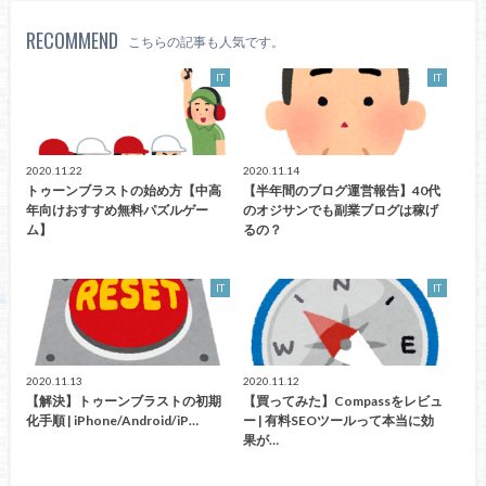
RECOMMEND
こちらの記事も人気です。
IT
IT
2020.11.22
2020.11.14
トゥーンブラストの始め方【中高
【半年間のブログ運営報告】40代
年向けおすすめ無料パズルゲー
のオジサンでも副業ブログは稼げ
ム】
るの？
IT
IT
2020.11.13
2020.11.12
【解決】トゥーンブラストの初期
【買ってみた】Compassをレビュ
化手順 | iPhone/Android/iP…
ー | 有料SEOツールって本当に効
果が…