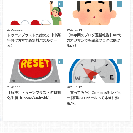
IT
IT
2020.11.22
2020.11.14
トゥーンブラストの始め方【中高
【半年間のブログ運営報告】40代
年向けおすすめ無料パズルゲー
のオジサンでも副業ブログは稼げ
ム】
るの？
IT
IT
2020.11.13
2020.11.12
【解決】トゥーンブラストの初期
【買ってみた】Compassをレビュ
化手順 | iPhone/Android/iP…
ー | 有料SEOツールって本当に効
果が…