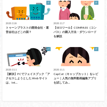
IT
IT
2020.11.8
2020.11.7
トゥーンブラストの開発会社・運
【SEOツール】COMPASS（コン
営会社はどこの国？
パス）の購入方法・ダウンロード
を解説
IT
IT
2020.11.1
2020.11.1
【解決】PCでフェイスブック「ア
CapCut（キャップカット）をレビ
クセスしようとした Web サイト
ュー｜人気の無料動画編集アプリ
は、Int…
を試してみ…