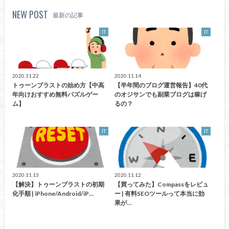
NEW POST
最新の記事
IT
IT
2020.11.22
2020.11.14
トゥーンブラストの始め方【中高
【半年間のブログ運営報告】40代
年向けおすすめ無料パズルゲー
のオジサンでも副業ブログは稼げ
ム】
るの？
IT
IT
2020.11.13
2020.11.12
【解決】トゥーンブラストの初期
【買ってみた】Compassをレビュ
化手順 | iPhone/Android/iP…
ー | 有料SEOツールって本当に効
果が…