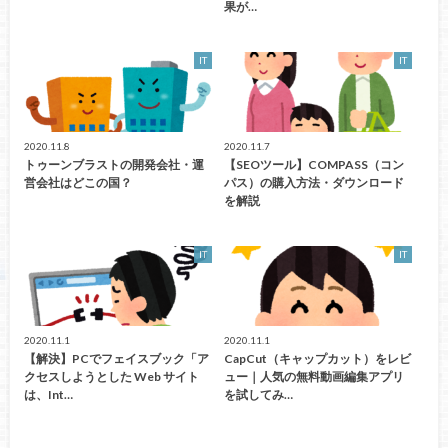
果が…
IT
IT
2020.11.8
2020.11.7
トゥーンブラストの開発会社・運
【SEOツール】COMPASS（コン
営会社はどこの国？
パス）の購入方法・ダウンロード
を解説
IT
IT
2020.11.1
2020.11.1
【解決】PCでフェイスブック「ア
CapCut（キャップカット）をレビ
クセスしようとした Web サイト
ュー｜人気の無料動画編集アプリ
は、Int…
を試してみ…