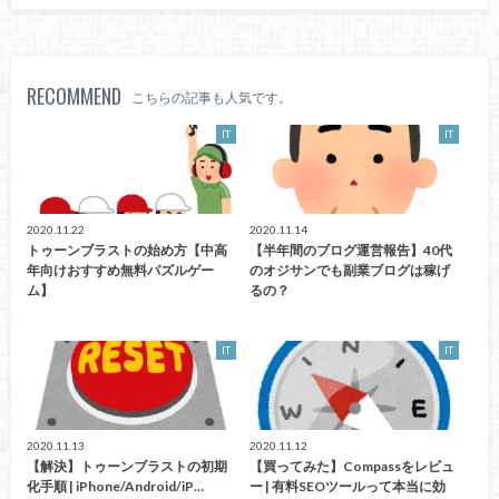
RECOMMEND
こちらの記事も人気です。
IT
IT
2020.11.22
2020.11.14
トゥーンブラストの始め方【中高
【半年間のブログ運営報告】40代
年向けおすすめ無料パズルゲー
のオジサンでも副業ブログは稼げ
ム】
るの？
IT
IT
2020.11.13
2020.11.12
【解決】トゥーンブラストの初期
【買ってみた】Compassをレビュ
化手順 | iPhone/Android/iP…
ー | 有料SEOツールって本当に効