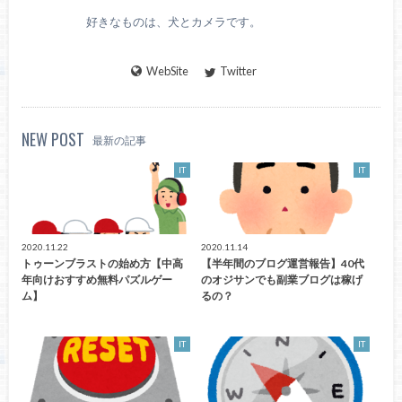
好きなものは、犬とカメラです。
WebSite
Twitter
NEW POST
最新の記事
IT
IT
2020.11.22
2020.11.14
トゥーンブラストの始め方【中高
【半年間のブログ運営報告】40代
年向けおすすめ無料パズルゲー
のオジサンでも副業ブログは稼げ
ム】
るの？
IT
IT