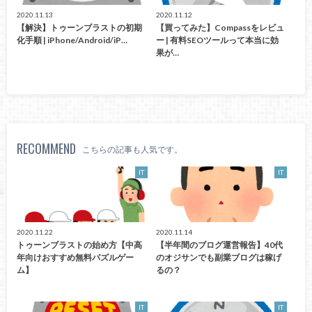
2020.11.13
2020.11.12
【解決】トゥーンブラストの初期
【買ってみた】Compassをレビュ
化手順 | iPhone/Android/iP…
ー | 有料SEOツールって本当に効
果が…
RECOMMEND
こちらの記事も人気です。
IT
IT
2020.11.22
2020.11.14
トゥーンブラストの始め方【中高
【半年間のブログ運営報告】40代
年向けおすすめ無料パズルゲー
のオジサンでも副業ブログは稼げ
ム】
るの？
IT
IT