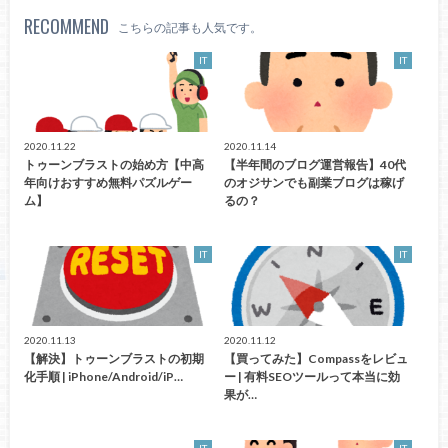
RECOMMEND
こちらの記事も人気です。
IT
IT
2020.11.22
2020.11.14
トゥーンブラストの始め方【中高
【半年間のブログ運営報告】40代
年向けおすすめ無料パズルゲー
のオジサンでも副業ブログは稼げ
ム】
るの？
IT
IT
2020.11.13
2020.11.12
【解決】トゥーンブラストの初期
【買ってみた】Compassをレビュ
化手順 | iPhone/Android/iP…
ー | 有料SEOツールって本当に効
果が…