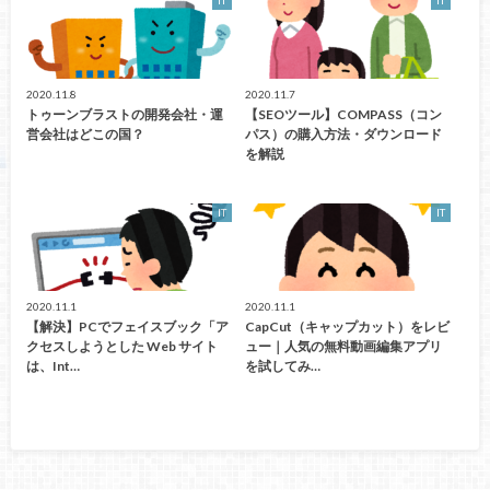
IT
IT
2020.11.8
2020.11.7
トゥーンブラストの開発会社・運
【SEOツール】COMPASS（コン
営会社はどこの国？
パス）の購入方法・ダウンロード
を解説
IT
IT
2020.11.1
2020.11.1
【解決】PCでフェイスブック「ア
CapCut（キャップカット）をレビ
クセスしようとした Web サイト
ュー｜人気の無料動画編集アプリ
は、Int…
を試してみ…