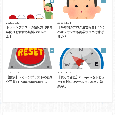
IT
IT
2020.11.22
2020.11.14
トゥーンブラストの始め方【中高
【半年間のブログ運営報告】40代
年向けおすすめ無料パズルゲー
のオジサンでも副業ブログは稼げ
ム】
るの？
IT
IT
2020.11.13
2020.11.12
【解決】トゥーンブラストの初期
【買ってみた】Compassをレビュ
化手順 | iPhone/Android/iP…
ー | 有料SEOツールって本当に効
果が…