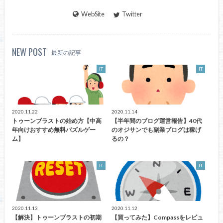
WebSite
Twitter
NEW POST
最新の記事
IT
IT
2020.11.22
2020.11.14
トゥーンブラストの始め方【中高
【半年間のブログ運営報告】40代
年向けおすすめ無料パズルゲー
のオジサンでも副業ブログは稼げ
ム】
るの？
IT
IT
2020.11.13
2020.11.12
【解決】トゥーンブラストの初期
【買ってみた】Compassをレビュ