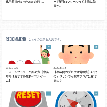
化手順 | iPhone/Android/iP…
ー | 有料SEOツールって本当に効
果が…
RECOMMEND
こちらの記事も人気です。
IT
IT
2020.11.22
2020.11.14
トゥーンブラストの始め方【中高
【半年間のブログ運営報告】40代
年向けおすすめ無料パズルゲー
のオジサンでも副業ブログは稼げ
ム】
るの？
IT
IT