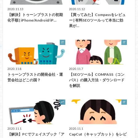
2020.11.13
2020.11.12
【解決】トゥーンブラストの初期
【買ってみた】Compassをレビュ
化手順 | iPhone/Android/iP…
ー | 有料SEOツールって本当に効
果が…
IT
IT
2020.11.8
2020.11.7
トゥーンブラストの開発会社・運
【SEOツール】COMPASS（コン
営会社はどこの国？
パス）の購入方法・ダウンロード
を解説
IT
IT
2020.11.1
2020.11.1
【解決】PCでフェイスブック「ア
CapCut（キャップカット）をレビ