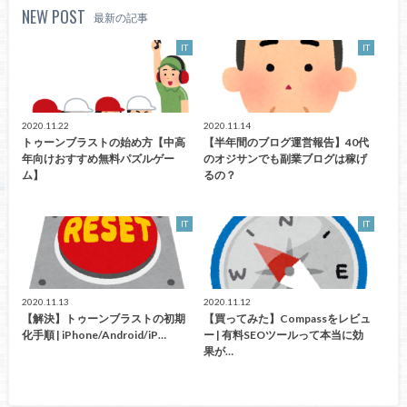
NEW POST
最新の記事
IT
IT
2020.11.22
2020.11.14
トゥーンブラストの始め方【中高
【半年間のブログ運営報告】40代
年向けおすすめ無料パズルゲー
のオジサンでも副業ブログは稼げ
ム】
るの？
IT
IT
2020.11.13
2020.11.12
【解決】トゥーンブラストの初期
【買ってみた】Compassをレビュ
化手順 | iPhone/Android/iP…
ー | 有料SEOツールって本当に効
果が…