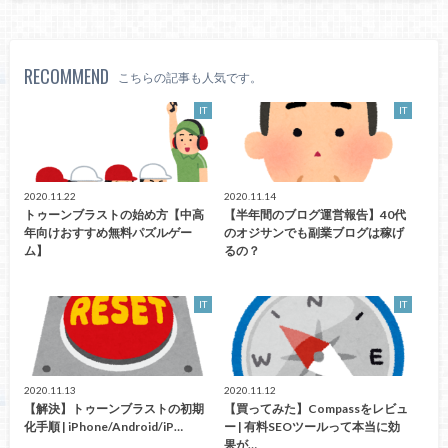
RECOMMEND
こちらの記事も人気です。
IT
IT
2020.11.22
2020.11.14
トゥーンブラストの始め方【中高
【半年間のブログ運営報告】40代
年向けおすすめ無料パズルゲー
のオジサンでも副業ブログは稼げ
ム】
るの？
IT
IT
2020.11.13
2020.11.12
【解決】トゥーンブラストの初期
【買ってみた】Compassをレビュ
化手順 | iPhone/Android/iP…
ー | 有料SEOツールって本当に効
果が…