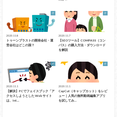
IT
IT
2020.11.8
2020.11.7
トゥーンブラストの開発会社・運
【SEOツール】COMPASS（コン
営会社はどこの国？
パス）の購入方法・ダウンロード
を解説
IT
IT
2020.11.1
2020.11.1
【解決】PCでフェイスブック「ア
CapCut（キャップカット）をレビ
クセスしようとした Web サイト
ュー｜人気の無料動画編集アプリ
は、Int…
を試してみ…