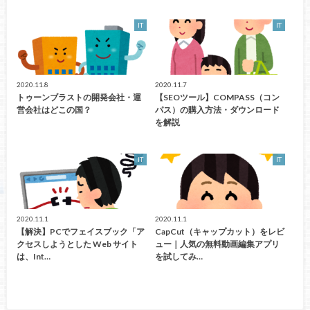
IT
IT
2020.11.8
2020.11.7
トゥーンブラストの開発会社・運
【SEOツール】COMPASS（コン
営会社はどこの国？
パス）の購入方法・ダウンロード
を解説
IT
IT
2020.11.1
2020.11.1
【解決】PCでフェイスブック「ア
CapCut（キャップカット）をレビ
クセスしようとした Web サイト
ュー｜人気の無料動画編集アプリ
は、Int…
を試してみ…