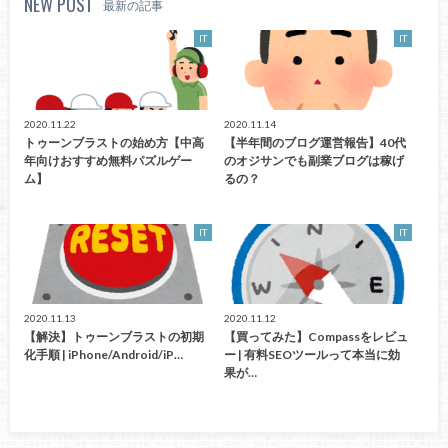
NEW POST
最新の記事
IT
IT
2020.11.22
2020.11.14
トゥーンブラストの始め方【中高
【半年間のブログ運営報告】40代
年向けおすすめ無料パズルゲー
のオジサンでも副業ブログは稼げ
ム】
るの？
IT
IT
2020.11.13
2020.11.12
【解決】トゥーンブラストの初期
【買ってみた】Compassをレビュ
化手順 | iPhone/Android/iP…
ー | 有料SEOツールって本当に効
果が…