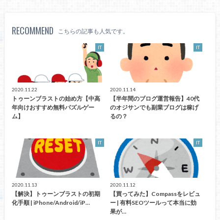
RECOMMEND
こちらの記事も人気です。
IT
IT
2020.11.22
2020.11.14
トゥーンブラストの始め方【中高
【半年間のブログ運営報告】40代
年向けおすすめ無料パズルゲー
のオジサンでも副業ブログは稼げ
ム】
るの？
IT
IT
2020.11.13
2020.11.12
【解決】トゥーンブラストの初期
【買ってみた】Compassをレビュ
化手順 | iPhone/Android/iP…
ー | 有料SEOツールって本当に効
果が…