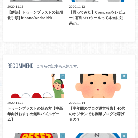
2020.11.13
2020.11.12
【解決】トゥーンブラストの初期
【買ってみた】Compassをレビュ
化手順 | iPhone/Android/iP…
ー | 有料SEOツールって本当に効
果が…
RECOMMEND
こちらの記事も人気です。
IT
IT
2020.11.22
2020.11.14
トゥーンブラストの始め方【中高
【半年間のブログ運営報告】40代
年向けおすすめ無料パズルゲー
のオジサンでも副業ブログは稼げ
ム】
るの？
IT
IT