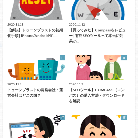
2020.11.13
2020.11.12
【解決】トゥーンブラストの初期
【買ってみた】Compassをレビュ
化手順 | iPhone/Android/iP…
ー | 有料SEOツールって本当に効
果が…
IT
IT
2020.11.8
2020.11.7
トゥーンブラストの開発会社・運
【SEOツール】COMPASS（コン
営会社はどこの国？
パス）の購入方法・ダウンロード
を解説
IT
IT