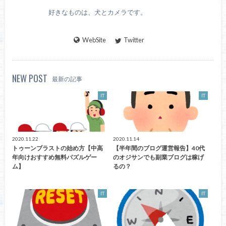
好きなものは、犬とカメラです。
WebSite
Twitter
NEW POST
最新の記事
IT
IT
2020.11.22
2020.11.14
トゥーンブラストの始め方【中高
【半年間のブログ運営報告】40代
年向けおすすめ無料パズルゲー
のオジサンでも副業ブログは稼げ
ム】
るの？
IT
IT