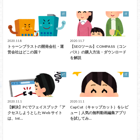
IT
IT
2020.11.8
2020.11.7
トゥーンブラストの開発会社・運
【SEOツール】COMPASS（コン
営会社はどこの国？
パス）の購入方法・ダウンロード
を解説
IT
IT
2020.11.1
2020.11.1
【解決】PCでフェイスブック「ア
CapCut（キャップカット）をレビ
クセスしようとした Web サイト
ュー｜人気の無料動画編集アプリ
は、Int…
を試してみ…