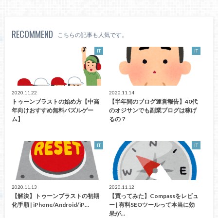
RECOMMEND
こちらの記事も人気です。
IT
IT
2020.11.22
2020.11.14
トゥーンブラストの始め方【中高
【半年間のブログ運営報告】40代
年向けおすすめ無料パズルゲー
のオジサンでも副業ブログは稼げ
ム】
るの？
IT
IT
2020.11.13
2020.11.12
【解決】トゥーンブラストの初期
【買ってみた】Compassをレビュ
化手順 | iPhone/Android/iP…
ー | 有料SEOツールって本当に効
果が…