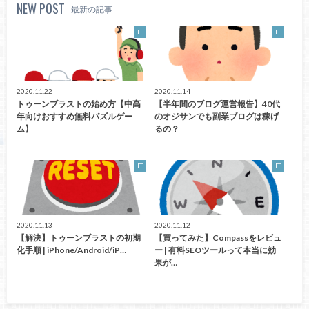
NEW POST
最新の記事
IT
IT
2020.11.22
2020.11.14
トゥーンブラストの始め方【中高
【半年間のブログ運営報告】40代
年向けおすすめ無料パズルゲー
のオジサンでも副業ブログは稼げ
ム】
るの？
IT
IT
2020.11.13
2020.11.12
【解決】トゥーンブラストの初期
【買ってみた】Compassをレビュ
化手順 | iPhone/Android/iP…
ー | 有料SEOツールって本当に効
果が…