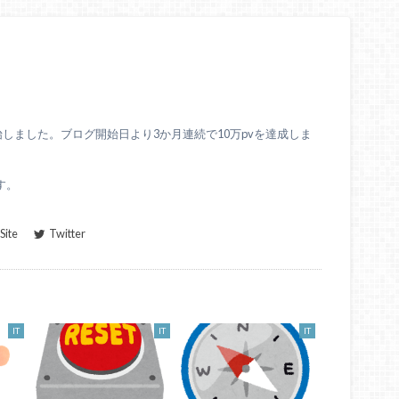
始しました。ブログ開始日より3か月連続で10万pvを達成しま
す。
ite
Twitter
IT
IT
IT