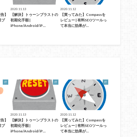
2020.11.13
2020.11.12
報告】
【解決】トゥーンブラストの
【買ってみた】Compassを
業ブ
初期化手順 |
レビュー | 有料SEOツールっ
iPhone/Android/iP…
て本当に効果が…
IT
IT
IT
2020.11.13
2020.11.12
報告】
【解決】トゥーンブラストの
【買ってみた】Compassを
業ブ
初期化手順 |
レビュー | 有料SEOツールっ
iPhone/Android/iP…
て本当に効果が…