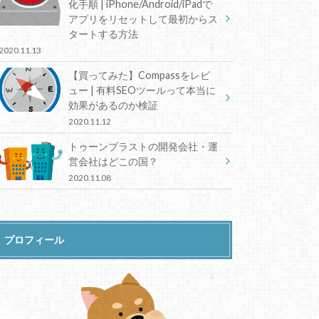
化手順 | iPhone/Android/iPadで
アプリをリセットして最初からス
タートする方法
2020.11.13
【買ってみた】Compassをレビ
ュー | 有料SEOツールって本当に
効果があるのか検証
2020.11.12
トゥーンブラストの開発会社・運
営会社はどこの国？
2020.11.08
プロフィール