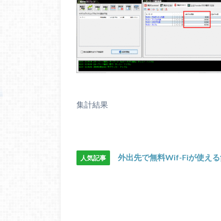
集計結果
外出先で無料Wif-Fiが使え
人気記事