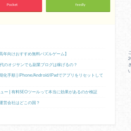
Pocket
feedly
高年向けおすすめ無料パズルゲーム】
0代のオジサンでも副業ブログは稼げるの？
 | iPhone/Android/iPadでアプリをリセットして
ビュー | 有料SEOツールって本当に効果があるのか検証
運営会社はどこの国？