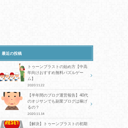
最近の投稿
トゥーンブラストの始め方【中高
年向けおすすめ無料パズルゲー
ム】
2020.11.22
【半年間のブログ運営報告】40代
のオジサンでも副業ブログは稼げ
るの？
2020.11.14
【解決】トゥーンブラストの初期