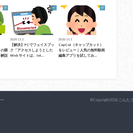
IT
IT
IT
2020.11.1
2020.11.1
【解決】PCでフェイスブッ
CapCut（キャップカット）
）の購
ク「アクセスしようとした
をレビュー｜人気の無料動画
を解説
Web サイトは、Int…
編集アプリを試してみ…
ー
©Copyright2026
ごんた