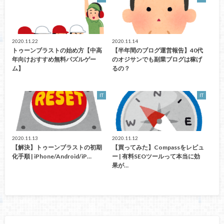
2020.11.22
2020.11.14
トゥーンブラストの始め方【中高
【半年間のブログ運営報告】40代
年向けおすすめ無料パズルゲー
のオジサンでも副業ブログは稼げ
ム】
るの？
IT
IT
2020.11.13
2020.11.12
【解決】トゥーンブラストの初期
【買ってみた】Compassをレビュ
化手順 | iPhone/Android/iP…
ー | 有料SEOツールって本当に効
果が…