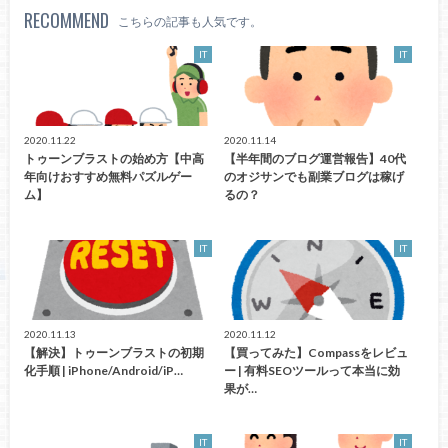
RECOMMEND
こちらの記事も人気です。
IT
IT
2020.11.22
2020.11.14
トゥーンブラストの始め方【中高
【半年間のブログ運営報告】40代
年向けおすすめ無料パズルゲー
のオジサンでも副業ブログは稼げ
ム】
るの？
IT
IT
2020.11.13
2020.11.12
【解決】トゥーンブラストの初期
【買ってみた】Compassをレビュ
化手順 | iPhone/Android/iP…
ー | 有料SEOツールって本当に効
果が…
IT
IT