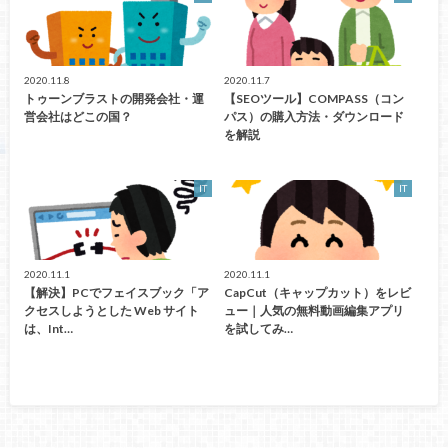
2020.11.8
2020.11.7
トゥーンブラストの開発会社・運
【SEOツール】COMPASS（コン
営会社はどこの国？
パス）の購入方法・ダウンロード
を解説
IT
IT
2020.11.1
2020.11.1
【解決】PCでフェイスブック「ア
CapCut（キャップカット）をレビ
クセスしようとした Web サイト
ュー｜人気の無料動画編集アプリ
は、Int…
を試してみ…