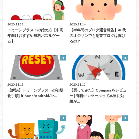
2020.11.22
2020.11.14
トゥーンブラストの始め方【中高
【半年間のブログ運営報告】40代
年向けおすすめ無料パズルゲー
のオジサンでも副業ブログは稼げ
ム】
るの？
IT
IT
2020.11.13
2020.11.12
【解決】トゥーンブラストの初期
【買ってみた】Compassをレビュ
化手順 | iPhone/Android/iP…
ー | 有料SEOツールって本当に効
果が…
IT
IT