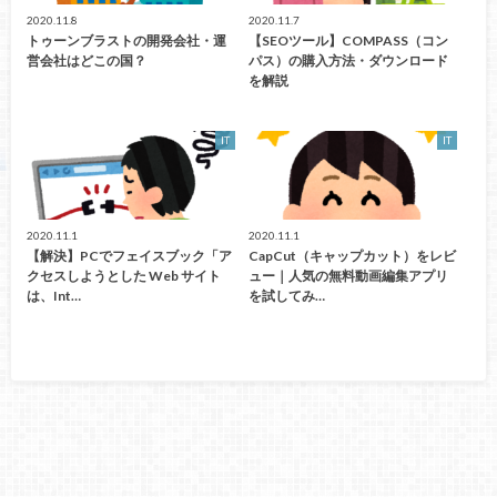
2020.11.8
2020.11.7
トゥーンブラストの開発会社・運
【SEOツール】COMPASS（コン
営会社はどこの国？
パス）の購入方法・ダウンロード
を解説
IT
IT
2020.11.1
2020.11.1
【解決】PCでフェイスブック「ア
CapCut（キャップカット）をレビ
クセスしようとした Web サイト
ュー｜人気の無料動画編集アプリ
は、Int…
を試してみ…