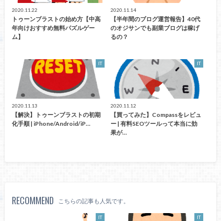
2020.11.22
2020.11.14
トゥーンブラストの始め方【中高
【半年間のブログ運営報告】40代
年向けおすすめ無料パズルゲー
のオジサンでも副業ブログは稼げ
ム】
るの？
IT
IT
2020.11.13
2020.11.12
【解決】トゥーンブラストの初期
【買ってみた】Compassをレビュ
化手順 | iPhone/Android/iP…
ー | 有料SEOツールって本当に効
果が…
RECOMMEND
こちらの記事も人気です。
IT
IT