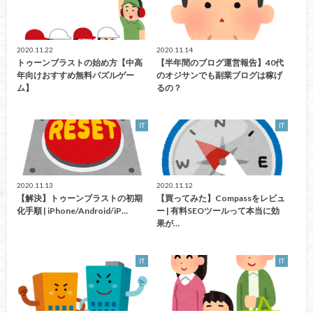
2020.11.22
2020.11.14
トゥーンブラストの始め方【中高
【半年間のブログ運営報告】40代
年向けおすすめ無料パズルゲー
のオジサンでも副業ブログは稼げ
ム】
るの？
IT
IT
2020.11.13
2020.11.12
【解決】トゥーンブラストの初期
【買ってみた】Compassをレビュ
化手順 | iPhone/Android/iP…
ー | 有料SEOツールって本当に効
果が…
IT
IT