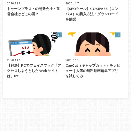
2020.11.8
2020.11.7
トゥーンブラストの開発会社・運
【SEOツール】COMPASS（コン
営会社はどこの国？
パス）の購入方法・ダウンロード
を解説
IT
IT
2020.11.1
2020.11.1
【解決】PCでフェイスブック「ア
CapCut（キャップカット）をレビ
クセスしようとした Web サイト
ュー｜人気の無料動画編集アプリ
は、Int…
を試してみ…