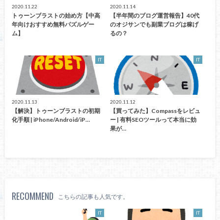
2020.11.22
2020.11.14
トゥーンブラストの始め方【中高
【半年間のブログ運営報告】40代
年向けおすすめ無料パズルゲー
のオジサンでも副業ブログは稼げ
ム】
るの？
IT
IT
2020.11.13
2020.11.12
【解決】トゥーンブラストの初期
【買ってみた】Compassをレビュ
化手順 | iPhone/Android/iP…
ー | 有料SEOツールって本当に効
果が…
RECOMMEND
こちらの記事も人気です。
IT
IT