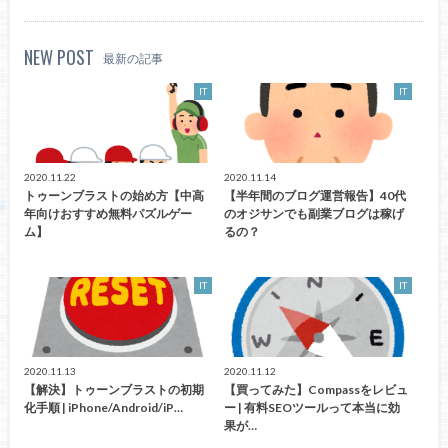
NEW POST
最新の記事
IT
IT
2020.11.22
2020.11.14
トゥーンブラストの始め方【中高
【半年間のブログ運営報告】40代
年向けおすすめ無料パズルゲー
のオジサンでも副業ブログは稼げ
ム】
るの？
IT
IT
2020.11.13
2020.11.12
【解決】トゥーンブラストの初期
【買ってみた】Compassをレビュ
化手順 | iPhone/Android/iP…
ー | 有料SEOツールって本当に効
果が…