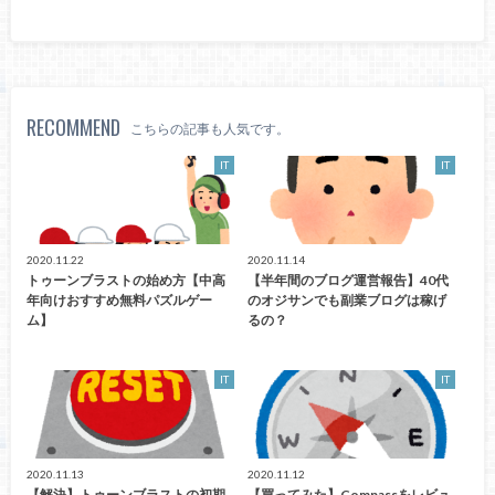
RECOMMEND
こちらの記事も人気です。
IT
IT
2020.11.22
2020.11.14
トゥーンブラストの始め方【中高
【半年間のブログ運営報告】40代
年向けおすすめ無料パズルゲー
のオジサンでも副業ブログは稼げ
ム】
るの？
IT
IT
2020.11.13
2020.11.12
【解決】トゥーンブラストの初期
【買ってみた】Compassをレビュ