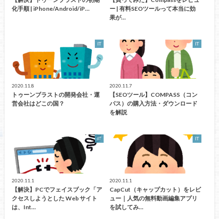
化手順 | iPhone/Android/iP…
ー | 有料SEOツールって本当に効
果が…
IT
IT
2020.11.8
2020.11.7
トゥーンブラストの開発会社・運
【SEOツール】COMPASS（コン
営会社はどこの国？
パス）の購入方法・ダウンロード
を解説
IT
IT
2020.11.1
2020.11.1
【解決】PCでフェイスブック「ア
CapCut（キャップカット）をレビ
クセスしようとした Web サイト
ュー｜人気の無料動画編集アプリ
は、Int…
を試してみ…