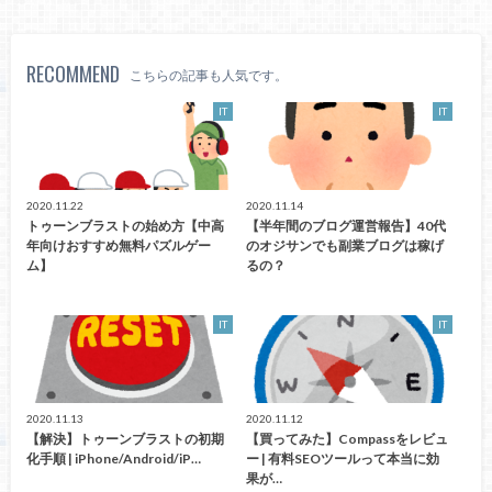
RECOMMEND
こちらの記事も人気です。
IT
IT
2020.11.22
2020.11.14
トゥーンブラストの始め方【中高
【半年間のブログ運営報告】40代
年向けおすすめ無料パズルゲー
のオジサンでも副業ブログは稼げ
ム】
るの？
IT
IT
2020.11.13
2020.11.12
【解決】トゥーンブラストの初期
【買ってみた】Compassをレビュ
化手順 | iPhone/Android/iP…
ー | 有料SEOツールって本当に効
果が…