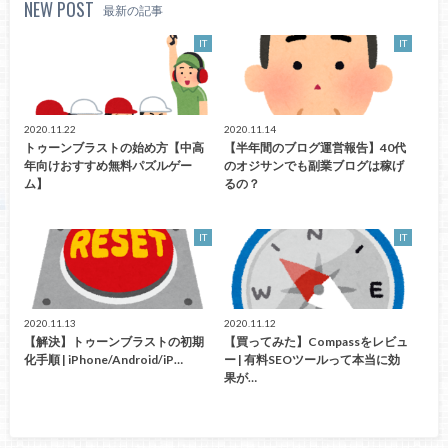
NEW POST
最新の記事
IT
IT
2020.11.22
2020.11.14
トゥーンブラストの始め方【中高
【半年間のブログ運営報告】40代
年向けおすすめ無料パズルゲー
のオジサンでも副業ブログは稼げ
ム】
るの？
IT
IT
2020.11.13
2020.11.12
【解決】トゥーンブラストの初期
【買ってみた】Compassをレビュ
化手順 | iPhone/Android/iP…
ー | 有料SEOツールって本当に効
果が…