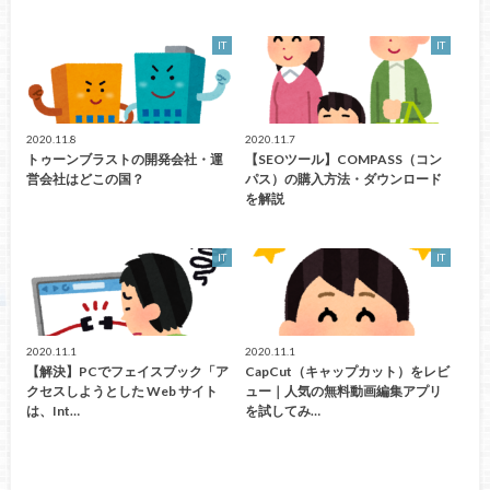
IT
IT
2020.11.8
2020.11.7
トゥーンブラストの開発会社・運
【SEOツール】COMPASS（コン
営会社はどこの国？
パス）の購入方法・ダウンロード
を解説
IT
IT
2020.11.1
2020.11.1
【解決】PCでフェイスブック「ア
CapCut（キャップカット）をレビ
クセスしようとした Web サイト
ュー｜人気の無料動画編集アプリ
は、Int…
を試してみ…