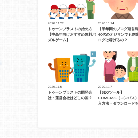
2020.11.22
2020.11.14
トゥーンブラストの始め方
【半年間のブログ運営
【中高年向けおすすめ無料パ
40代のオジサンでも副
ズルゲーム】
ログは稼げるの？
IT
2020.11.8
2020.11.7
トゥーンブラストの開発会
【SEOツール】
社・運営会社はどこの国？
COMPASS（コンパス
入方法・ダウンロード