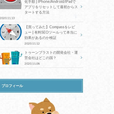
化手順 | iPhone/Android/iPadで
アプリをリセットして最初からス
タートする方法
2020.11.13
【買ってみた】Compassをレビ
ュー | 有料SEOツールって本当に
効果があるのか検証
2020.11.12
トゥーンブラストの開発会社・運
営会社はどこの国？
2020.11.08
プロフィール