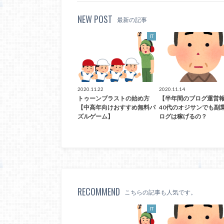
NEW POST
最新の記事
IT
2020.11.22
2020.11.14
トゥーンブラストの始め方
【半年間のブログ運営
【中高年向けおすすめ無料パ
40代のオジサンでも副
ズルゲーム】
ログは稼げるの？
RECOMMEND
こちらの記事も人気です。
IT