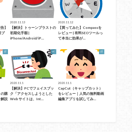
2020.11.13
2020.11.12
報告】
【解決】トゥーンブラストの
【買ってみた】Compassを
業ブ
初期化手順 |
レビュー | 有料SEOツールっ
iPhone/Android/iP…
て本当に効果が…
IT
IT
IT
2020.11.1
2020.11.1
【解決】PCでフェイスブッ
CapCut（キャップカット）
）の購
ク「アクセスしようとした
をレビュー｜人気の無料動画
を解説
Web サイトは、Int…
編集アプリを試してみ…