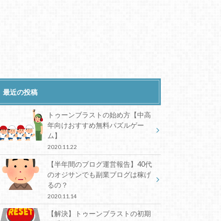
最近の投稿
トゥーンブラストの始め方【中高
年向けおすすめ無料パズルゲー
ム】
2020.11.22
【半年間のブログ運営報告】40代
のオジサンでも副業ブログは稼げ
るの？
2020.11.14
【解決】トゥーンブラストの初期