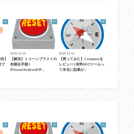
IT
IT
IT
2020.11.13
2020.11.12
報告】
【解決】トゥーンブラストの
【買ってみた】Compassを
業ブ
初期化手順 |
レビュー | 有料SEOツールっ
iPhone/Android/iP…
て本当に効果が…
IT
IT
IT