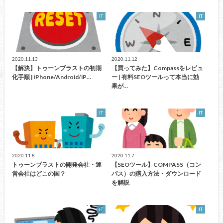
IT
IT
2020.11.13
2020.11.12
【解決】トゥーンブラストの初期
【買ってみた】Compassをレビュ
化手順 | iPhone/Android/iP…
ー | 有料SEOツールって本当に効
果が…
IT
IT
2020.11.8
2020.11.7
トゥーンブラストの開発会社・運
【SEOツール】COMPASS（コン
営会社はどこの国？
パス）の購入方法・ダウンロード
を解説
IT
IT