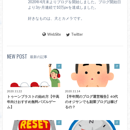
2020年4月末よりブログを開始しました。ブログ開始日
より3か月連続で10万pvを達成しました。
好きなものは、犬とカメラです。
WebSite
Twitter
NEW POST
最新の記事
IT
IT
2020.11.22
2020.11.14
トゥーンブラストの始め方【中高
【半年間のブログ運営報告】40代
年向けおすすめ無料パズルゲー
のオジサンでも副業ブログは稼げ
ム】
るの？
IT
IT