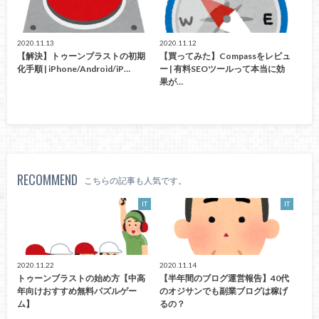
2020.11.13
2020.11.12
【解決】トゥーンブラストの初期
【買ってみた】Compassをレビュ
化手順 | iPhone/Android/iP…
ー | 有料SEOツールって本当に効
果が…
RECOMMEND
こちらの記事も人気です。
IT
IT
2020.11.22
2020.11.14
トゥーンブラストの始め方【中高
【半年間のブログ運営報告】40代
年向けおすすめ無料パズルゲー
のオジサンでも副業ブログは稼げ
ム】
るの？