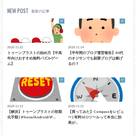
NEW POST
最新の記事
IT
IT
2020.11.22
2020.11.14
トゥーンブラストの始め方【中高
【半年間のブログ運営報告】40代
年向けおすすめ無料パズルゲー
のオジサンでも副業ブログは稼げ
ム】
るの？
IT
IT
2020.11.13
2020.11.12
【解決】トゥーンブラストの初期
【買ってみた】Compassをレビュ
化手順 | iPhone/Android/iP…
ー | 有料SEOツールって本当に効
果が…