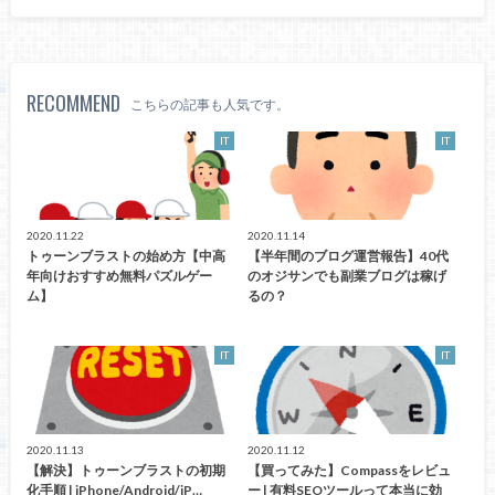
RECOMMEND
こちらの記事も人気です。
IT
IT
2020.11.22
2020.11.14
トゥーンブラストの始め方【中高
【半年間のブログ運営報告】40代
年向けおすすめ無料パズルゲー
のオジサンでも副業ブログは稼げ
ム】
るの？
IT
IT
2020.11.13
2020.11.12
【解決】トゥーンブラストの初期
【買ってみた】Compassをレビュ
化手順 | iPhone/Android/iP…
ー | 有料SEOツールって本当に効