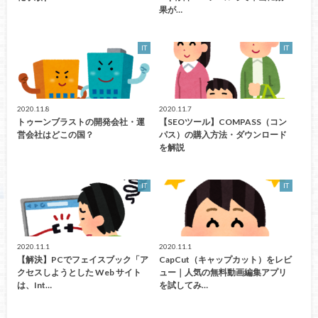
果が…
IT
IT
2020.11.8
2020.11.7
トゥーンブラストの開発会社・運
【SEOツール】COMPASS（コン
営会社はどこの国？
パス）の購入方法・ダウンロード
を解説
IT
IT
2020.11.1
2020.11.1
【解決】PCでフェイスブック「ア
CapCut（キャップカット）をレビ
クセスしようとした Web サイト
ュー｜人気の無料動画編集アプリ
は、Int…
を試してみ…