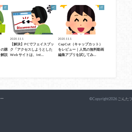
IT
IT
IT
2020.11.1
2020.11.1
【解決】PCでフェイスブッ
CapCut（キャップカット）
）の購
ク「アクセスしようとした
をレビュー｜人気の無料動画
を解説
Web サイトは、Int…
編集アプリを試してみ…
ー
©Copyright2026
ごんた