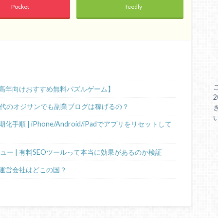
Pocket
feedly
高年向けおすすめ無料パズルゲーム】
0代のオジサンでも副業ブログは稼げるの？
 | iPhone/Android/iPadでアプリをリセットして
ビュー | 有料SEOツールって本当に効果があるのか検証
運営会社はどこの国？