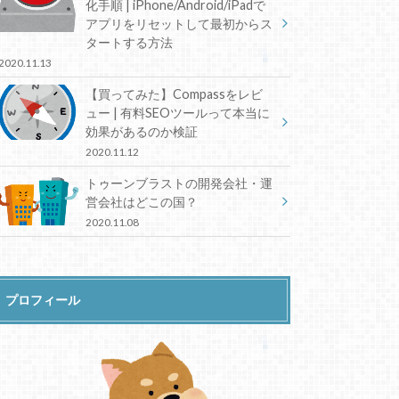
化手順 | iPhone/Android/iPadで
アプリをリセットして最初からス
タートする方法
2020.11.13
【買ってみた】Compassをレビ
ュー | 有料SEOツールって本当に
効果があるのか検証
2020.11.12
トゥーンブラストの開発会社・運
営会社はどこの国？
2020.11.08
プロフィール