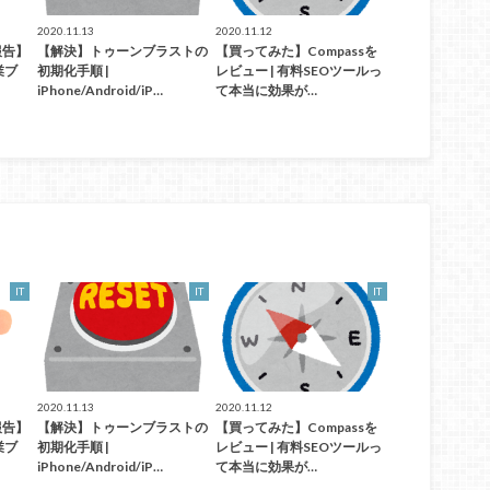
2020.11.13
2020.11.12
報告】
【解決】トゥーンブラストの
【買ってみた】Compassを
業ブ
初期化手順 |
レビュー | 有料SEOツールっ
iPhone/Android/iP…
て本当に効果が…
IT
IT
IT
2020.11.13
2020.11.12
報告】
【解決】トゥーンブラストの
【買ってみた】Compassを
業ブ
初期化手順 |
レビュー | 有料SEOツールっ
iPhone/Android/iP…
て本当に効果が…