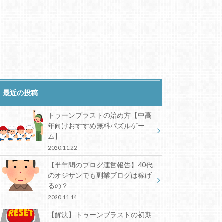
最近の投稿
トゥーンブラストの始め方【中高
年向けおすすめ無料パズルゲー
ム】
2020.11.22
【半年間のブログ運営報告】40代
のオジサンでも副業ブログは稼げ
るの？
2020.11.14
【解決】トゥーンブラストの初期