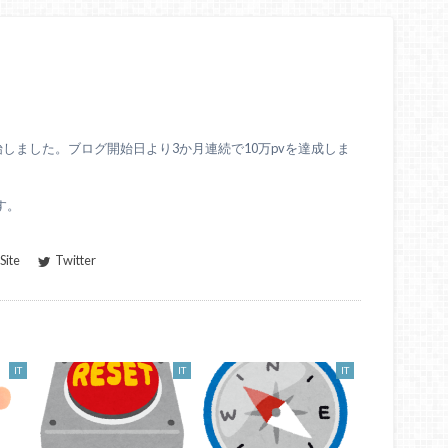
始しました。ブログ開始日より3か月連続で10万pvを達成しま
す。
ite
Twitter
IT
IT
IT