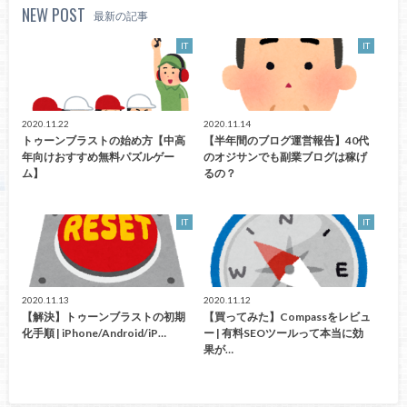
NEW POST
最新の記事
IT
IT
2020.11.22
2020.11.14
トゥーンブラストの始め方【中高
【半年間のブログ運営報告】40代
年向けおすすめ無料パズルゲー
のオジサンでも副業ブログは稼げ
ム】
るの？
IT
IT
2020.11.13
2020.11.12
【解決】トゥーンブラストの初期
【買ってみた】Compassをレビュ
化手順 | iPhone/Android/iP…
ー | 有料SEOツールって本当に効
果が…