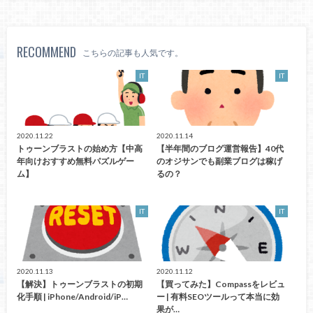
RECOMMEND
こちらの記事も人気です。
IT
IT
2020.11.22
2020.11.14
トゥーンブラストの始め方【中高
【半年間のブログ運営報告】40代
年向けおすすめ無料パズルゲー
のオジサンでも副業ブログは稼げ
ム】
るの？
IT
IT
2020.11.13
2020.11.12
【解決】トゥーンブラストの初期
【買ってみた】Compassをレビュ
化手順 | iPhone/Android/iP…
ー | 有料SEOツールって本当に効
果が…