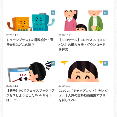
IT
IT
2020.11.8
2020.11.7
トゥーンブラストの開発会社・運
【SEOツール】COMPASS（コン
営会社はどこの国？
パス）の購入方法・ダウンロード
を解説
IT
IT
2020.11.1
2020.11.1
【解決】PCでフェイスブック「ア
CapCut（キャップカット）をレビ
クセスしようとした Web サイト
ュー｜人気の無料動画編集アプリ
は、Int…
を試してみ…