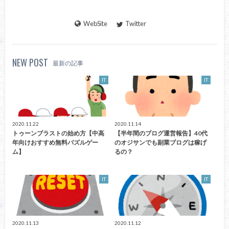
WebSite
Twitter
NEW POST
最新の記事
IT
IT
2020.11.22
2020.11.14
トゥーンブラストの始め方【中高
【半年間のブログ運営報告】40代
年向けおすすめ無料パズルゲー
のオジサンでも副業ブログは稼げ
ム】
るの？
IT
IT
2020.11.13
2020.11.12