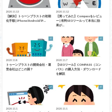
2020.11.13
2020.11.12
【解決】トゥーンブラストの初期
【買ってみた】Compassをレビュ
化手順 | iPhone/Android/iP…
ー | 有料SEOツールって本当に効
果が…
IT
IT
2020.11.8
2020.11.7
トゥーンブラストの開発会社・運
【SEOツール】COMPASS（コン
営会社はどこの国？
パス）の購入方法・ダウンロード
を解説
IT
IT
2020.11.1
2020.11.1