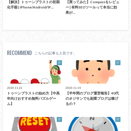
【解決】トゥーンブラストの初期
【買ってみた】Compassをレビュ
化手順 | iPhone/Android/iP…
ー | 有料SEOツールって本当に効
果が…
RECOMMEND
こちらの記事も人気です。
IT
IT
2020.11.22
2020.11.14
トゥーンブラストの始め方【中高
【半年間のブログ運営報告】40代
年向けおすすめ無料パズルゲー
のオジサンでも副業ブログは稼げ
ム】
るの？
IT
IT