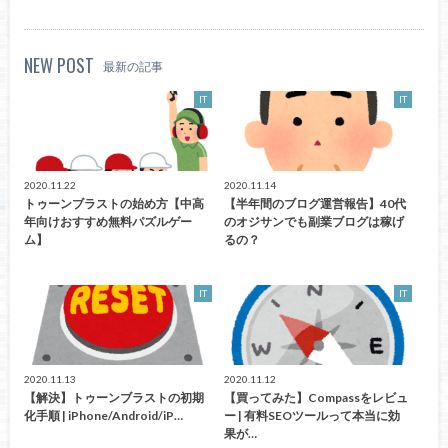
NEW POST
最新の記事
IT
IT
2020.11.22
2020.11.14
トゥーンブラストの始め方【中高
【半年間のブログ運営報告】40代
年向けおすすめ無料パズルゲー
のオジサンでも副業ブログは稼げ
ム】
るの？
IT
IT
2020.11.13
2020.11.12
【解決】トゥーンブラストの初期
【買ってみた】Compassをレビュ
化手順 | iPhone/Android/iP…
ー | 有料SEOツールって本当に効
果が…