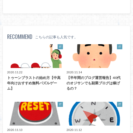
RECOMMEND
こちらの記事も人気です。
IT
IT
2020.11.22
2020.11.14
トゥーンブラストの始め方【中高
【半年間のブログ運営報告】40代
年向けおすすめ無料パズルゲー
のオジサンでも副業ブログは稼げ
ム】
るの？
IT
IT
2020.11.13
2020.11.12