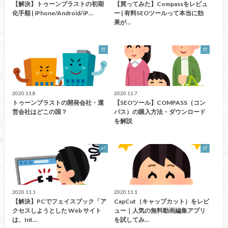
【解決】トゥーンブラストの初期
【買ってみた】Compassをレビュ
化手順 | iPhone/Android/iP…
ー | 有料SEOツールって本当に効
果が…
IT
IT
2020.11.8
2020.11.7
トゥーンブラストの開発会社・運
【SEOツール】COMPASS（コン
営会社はどこの国？
パス）の購入方法・ダウンロード
を解説
IT
IT
2020.11.1
2020.11.1
【解決】PCでフェイスブック「ア
CapCut（キャップカット）をレビ
クセスしようとした Web サイト
ュー｜人気の無料動画編集アプリ
は、Int…
を試してみ…