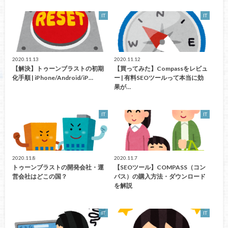
IT
IT
2020.11.13
2020.11.12
【解決】トゥーンブラストの初期
【買ってみた】Compassをレビュ
化手順 | iPhone/Android/iP…
ー | 有料SEOツールって本当に効
果が…
IT
IT
2020.11.8
2020.11.7
トゥーンブラストの開発会社・運
【SEOツール】COMPASS（コン
営会社はどこの国？
パス）の購入方法・ダウンロード
を解説
IT
IT