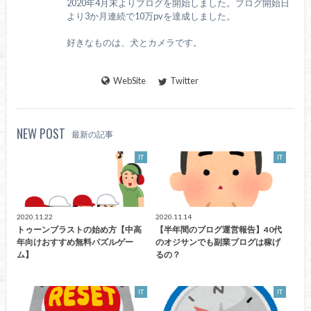
2020年4月末よりブログを開始しました。ブログ開始日
より3か月連続で10万pvを達成しました。
好きなものは、犬とカメラです。
WebSite
Twitter
NEW POST
最新の記事
IT
IT
2020.11.22
2020.11.14
トゥーンブラストの始め方【中高
【半年間のブログ運営報告】40代
年向けおすすめ無料パズルゲー
のオジサンでも副業ブログは稼げ
ム】
るの？
IT
IT