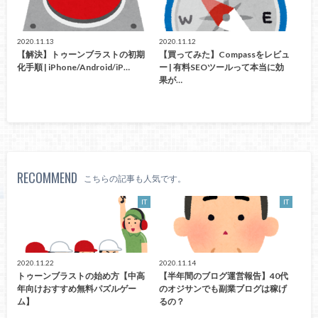
2020.11.13
2020.11.12
【解決】トゥーンブラストの初期
【買ってみた】Compassをレビュ
化手順 | iPhone/Android/iP…
ー | 有料SEOツールって本当に効
果が…
RECOMMEND
こちらの記事も人気です。
IT
IT
2020.11.22
2020.11.14
トゥーンブラストの始め方【中高
【半年間のブログ運営報告】40代
年向けおすすめ無料パズルゲー
のオジサンでも副業ブログは稼げ
ム】
るの？