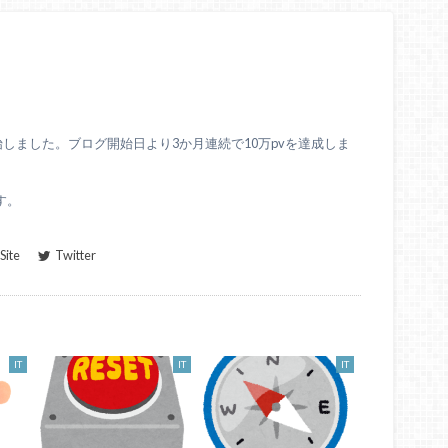
始しました。ブログ開始日より3か月連続で10万pvを達成しま
す。
ite
Twitter
IT
IT
IT