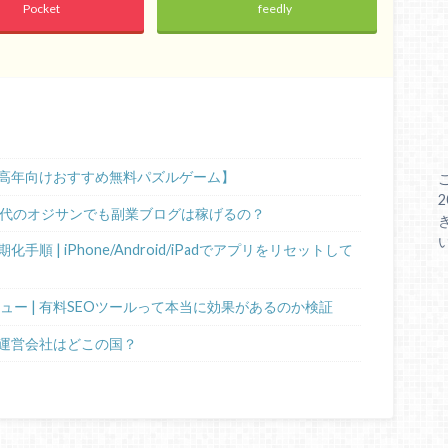
Pocket
feedly
高年向けおすすめ無料パズルゲーム】
0代のオジサンでも副業ブログは稼げるの？
 | iPhone/Android/iPadでアプリをリセットして
ビュー | 有料SEOツールって本当に効果があるのか検証
運営会社はどこの国？