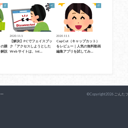
IT
IT
IT
2020.11.1
2020.11.1
【解決】PCでフェイスブッ
CapCut（キャップカット）
）の購
ク「アクセスしようとした
をレビュー｜人気の無料動画
を解説
Web サイトは、Int…
編集アプリを試してみ…
ー
©Copyright2026
ごんた