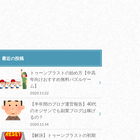
最近の投稿
トゥーンブラストの始め方【中高
年向けおすすめ無料パズルゲー
ム】
2020.11.22
【半年間のブログ運営報告】40代
のオジサンでも副業ブログは稼げ
るの？
2020.11.14
【解決】トゥーンブラストの初期