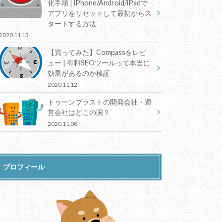
化手順 | iPhone/Android/iPadで
アプリをリセットして最初からス
タートする方法
2020.11.13
【買ってみた】Compassをレビ
ュー | 有料SEOツールって本当に
効果があるのか検証
2020.11.12
トゥーンブラストの開発会社・運
営会社はどこの国？
2020.11.08
プロフィール