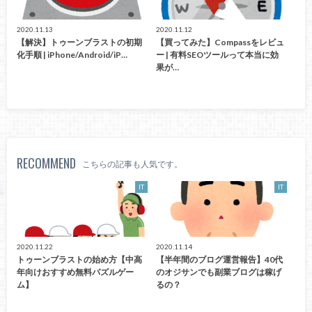
2020.11.13
2020.11.12
【解決】トゥーンブラストの初期
【買ってみた】Compassをレビュ
化手順 | iPhone/Android/iP…
ー | 有料SEOツールって本当に効
果が…
RECOMMEND
こちらの記事も人気です。
IT
IT
2020.11.22
2020.11.14
トゥーンブラストの始め方【中高
【半年間のブログ運営報告】40代
年向けおすすめ無料パズルゲー
のオジサンでも副業ブログは稼げ
ム】
るの？