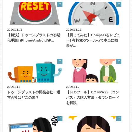
IT
IT
2020.11.13
2020.11.12
【解決】トゥーンブラストの初期
【買ってみた】Compassをレビュ
化手順 | iPhone/Android/iP…
ー | 有料SEOツールって本当に効
果が…
IT
IT
2020.11.8
2020.11.7
トゥーンブラストの開発会社・運
【SEOツール】COMPASS（コン
営会社はどこの国？
パス）の購入方法・ダウンロード
を解説
IT
IT