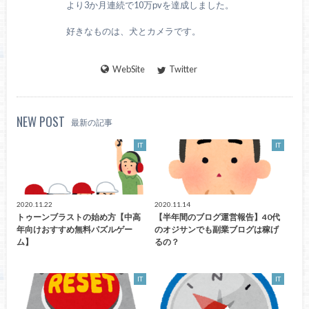
より3か月連続で10万pvを達成しました。
好きなものは、犬とカメラです。
WebSite
Twitter
NEW POST
最新の記事
IT
IT
2020.11.22
2020.11.14
トゥーンブラストの始め方【中高
【半年間のブログ運営報告】40代
年向けおすすめ無料パズルゲー
のオジサンでも副業ブログは稼げ
ム】
るの？
IT
IT