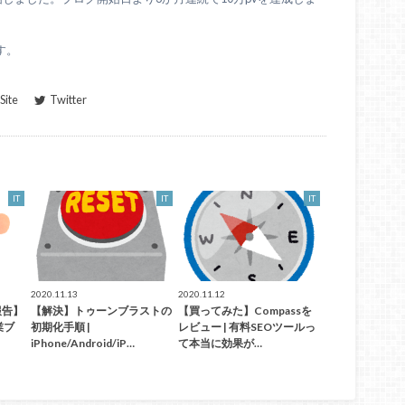
す。
ite
Twitter
IT
IT
IT
2020.11.13
2020.11.12
報告】
【解決】トゥーンブラストの
【買ってみた】Compassを
業ブ
初期化手順 |
レビュー | 有料SEOツールっ
iPhone/Android/iP…
て本当に効果が…