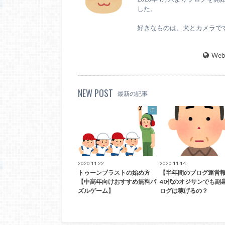
した。
好きなものは、犬とカメラで
WebS
NEW POST
最新の記事
IT
2020.11.22
2020.11.14
トゥーンブラストの始め方
【半年間のブログ運営
【中高年向けおすすめ無料パ
40代のオジサンでも副
ズルゲーム】
ログは稼げるの？