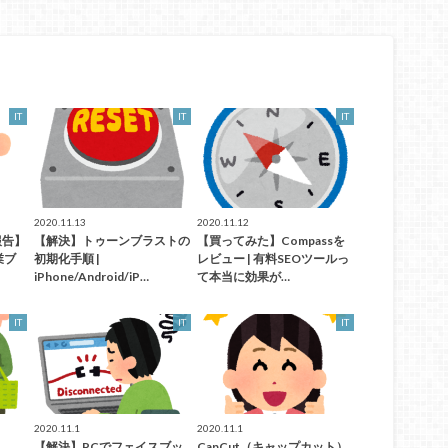
IT
IT
IT
2020.11.13
2020.11.12
報告】
【解決】トゥーンブラストの
【買ってみた】Compassを
業ブ
初期化手順 |
レビュー | 有料SEOツールっ
iPhone/Android/iP…
て本当に効果が…
IT
IT
IT
2020.11.1
2020.11.1
【解決】PCでフェイスブッ
CapCut（キャップカット）