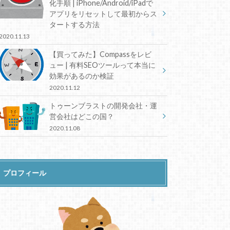
化手順 | iPhone/Android/iPadで
アプリをリセットして最初からス
タートする方法
2020.11.13
【買ってみた】Compassをレビ
ュー | 有料SEOツールって本当に
効果があるのか検証
2020.11.12
トゥーンブラストの開発会社・運
営会社はどこの国？
2020.11.08
プロフィール