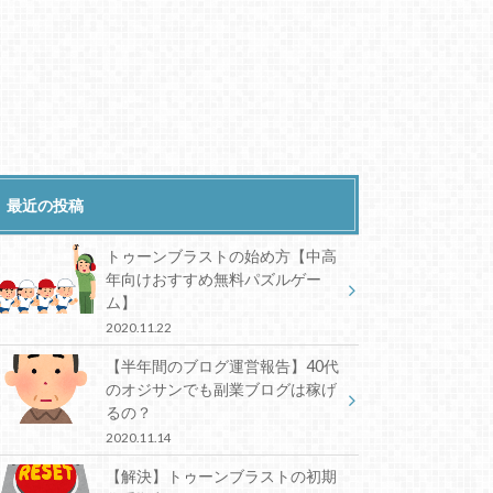
最近の投稿
トゥーンブラストの始め方【中高
年向けおすすめ無料パズルゲー
ム】
2020.11.22
【半年間のブログ運営報告】40代
のオジサンでも副業ブログは稼げ
るの？
2020.11.14
【解決】トゥーンブラストの初期