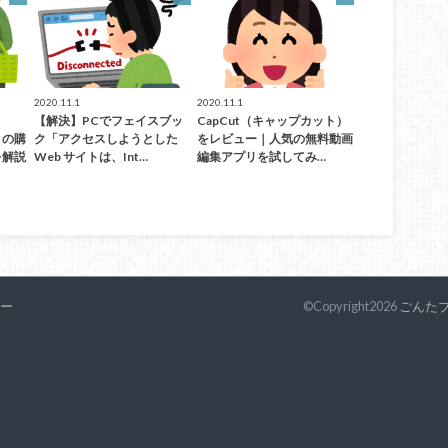
2020.11.1
2020.11.1
【解決】PCでフェイスブッ
CapCut（キャップカット）
）の購
ク「アクセスしようとした
をレビュー｜人気の無料動画
を解説
Web サイトは、Int…
編集アプリを試してみ…
ー
©Copyright2026
ごんた