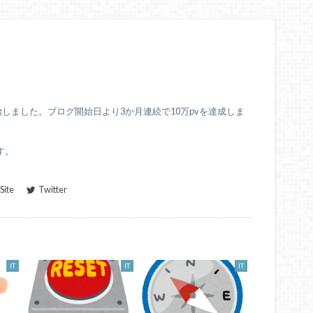
始しました。ブログ開始日より3か月連続で10万pvを達成しま
す。
ite
Twitter
IT
IT
IT