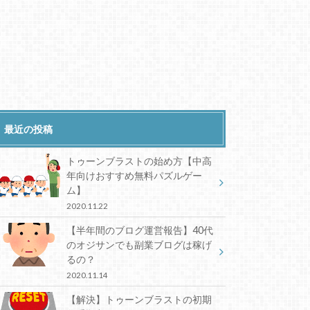
最近の投稿
トゥーンブラストの始め方【中高
年向けおすすめ無料パズルゲー
ム】
2020.11.22
【半年間のブログ運営報告】40代
のオジサンでも副業ブログは稼げ
るの？
2020.11.14
【解決】トゥーンブラストの初期