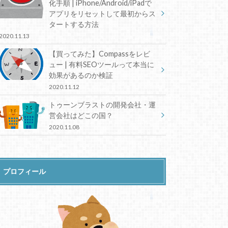
化手順 | iPhone/Android/iPadで
アプリをリセットして最初からス
タートする方法
2020.11.13
【買ってみた】Compassをレビ
ュー | 有料SEOツールって本当に
効果があるのか検証
2020.11.12
トゥーンブラストの開発会社・運
営会社はどこの国？
2020.11.08
プロフィール