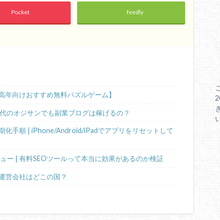
Pocket
feedly
高年向けおすすめ無料パズルゲーム】
0代のオジサンでも副業ブログは稼げるの？
 | iPhone/Android/iPadでアプリをリセットして
ビュー | 有料SEOツールって本当に効果があるのか検証
運営会社はどこの国？