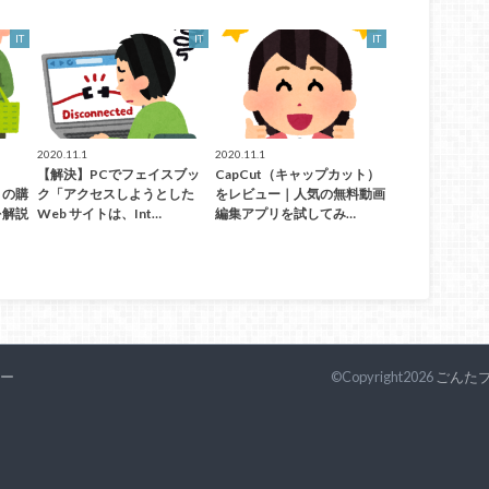
IT
IT
IT
2020.11.1
2020.11.1
【解決】PCでフェイスブッ
CapCut（キャップカット）
）の購
ク「アクセスしようとした
をレビュー｜人気の無料動画
を解説
Web サイトは、Int…
編集アプリを試してみ…
ー
©Copyright2026
ごんた