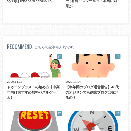
化手順 | iPhone/Android/iP…
ー | 有料SEOツールって本当に効
果が…
RECOMMEND
こちらの記事も人気です。
IT
IT
2020.11.22
2020.11.14
トゥーンブラストの始め方【中高
【半年間のブログ運営報告】40代
年向けおすすめ無料パズルゲー
のオジサンでも副業ブログは稼げ
ム】
るの？
IT
IT