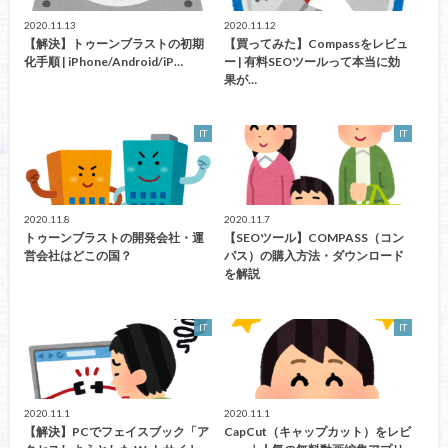
2020.11.13
2020.11.12
【解決】トゥーンブラストの初期
【買ってみた】Compassをレビュ
化手順 | iPhone/Android/iP…
ー | 有料SEOツールって本当に効
果が…
IT
IT
2020.11.8
2020.11.7
トゥーンブラストの開発会社・運
【SEOツール】COMPASS（コン
営会社はどこの国？
パス）の購入方法・ダウンロード
を解説
IT
IT
2020.11.1
2020.11.1
【解決】PCでフェイスブック「ア
CapCut（キャップカット）をレビ