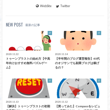
WebSite
Twitter
NEW POST
最新の記事
IT
IT
2020.11.22
2020.11.14
トゥーンブラストの始め方【中高
【半年間のブログ運営報告】40代
年向けおすすめ無料パズルゲー
のオジサンでも副業ブログは稼げ
ム】
るの？
IT
IT
2020.11.13
2020.11.12
【解決】トゥーンブラストの初期
【買ってみた】Compassをレビュ