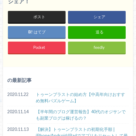
シェア！
ポスト
シェア
はてブ
送る
Pocket
feedly
の最新記事
2020.11.22
トゥーンブラストの始め方【中高年向けおすす
め無料パズルゲーム】
2020.11.14
【半年間のブログ運営報告】40代のオジサンで
も副業ブログは稼げるの？
2020.11.13
【解決】トゥーンブラストの初期化手順 |
iPhone/Android/iPadでアプリをリセットして最