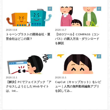
IT
IT
2020.11.8
2020.11.7
トゥーンブラストの開発会社・運
【SEOツール】COMPASS（コン
営会社はどこの国？
パス）の購入方法・ダウンロード
を解説
IT
IT
2020.11.1
2020.11.1
【解決】PCでフェイスブック「ア
CapCut（キャップカット）をレビ
クセスしようとした Web サイト
ュー｜人気の無料動画編集アプリ
は、Int…
を試してみ…