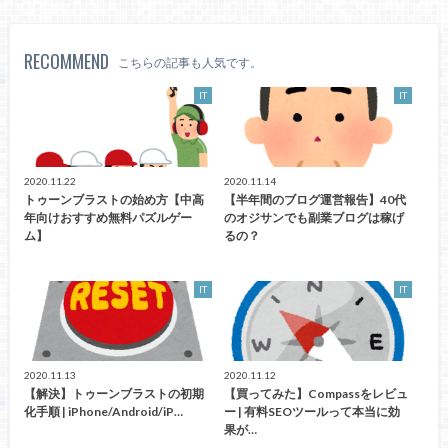
RECOMMEND
こちらの記事も人気です。
IT
IT
2020.11.22
2020.11.14
トゥーンブラストの始め方【中高
【半年間のブログ運営報告】40代
年向けおすすめ無料パズルゲー
のオジサンでも副業ブログは稼げ
ム】
るの？
IT
IT
2020.11.13
2020.11.12
【解決】トゥーンブラストの初期
【買ってみた】Compassをレビュ
化手順 | iPhone/Android/iP…
ー | 有料SEOツールって本当に効
果が…