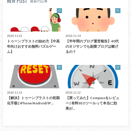
NEW POST
最新の記事
IT
IT
2020.11.22
2020.11.14
トゥーンブラストの始め方【中高
【半年間のブログ運営報告】40代
年向けおすすめ無料パズルゲー
のオジサンでも副業ブログは稼げ
ム】
るの？
IT
IT
2020.11.13
2020.11.12
【解決】トゥーンブラストの初期
【買ってみた】Compassをレビュ
化手順 | iPhone/Android/iP…
ー | 有料SEOツールって本当に効
果が…